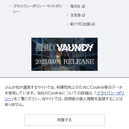
プライバシーポリシー・サイトポリ
海王社
シー
文友舎
新アポロ出版
ぶんか社が運営するサイトでは、利便性向上のためにCookie等のデータ
を使用しています。 当社のCookieについての詳細は、「
プライバシーポリ
シー
」をご覧ください。当サイトでは、訪問者の個人情報を追跡することは
ABJマークは、この電子書店・電子書籍配信サービスが、著作権者からコンテンツ使用許諾を
ありません。
得た正規版配信サービスであることを示す登録商標(登録番号 第6091713号)です。
ABJマークの詳細、ABJマークを掲示しているサービスの一覧はこちら。
https://aebs.or.jp/
同意する
© 2025 BUNKASHA