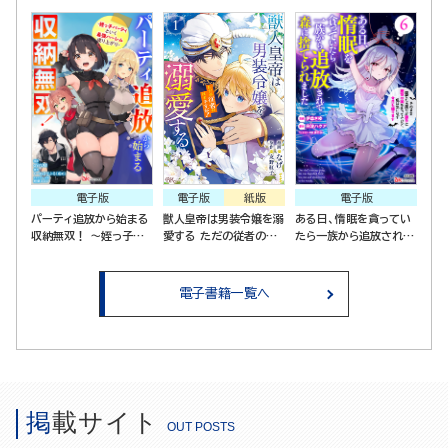
ック版（4）
版
電子版
電子版
紙版
電子版
パーティ追放から始まる
獣人皇帝は男装令嬢を溺
ある日、惰眠を貪ってい
収納無双！ ～姪っ子パ
愛する ただの従者のは
たら一族から追放されて
ーティといく最強ハーレ
ずですが！ コミック版
森に捨てられました そ
ム成り上がり～ コミック
（１）
のまま寝てたら周りが勝
版（分冊版）
手に魔物の国を作ってた
電子書籍一覧へ
けど、私は気にせず今日
も眠ります コミック版
（6）
掲載サイト
OUT POSTS