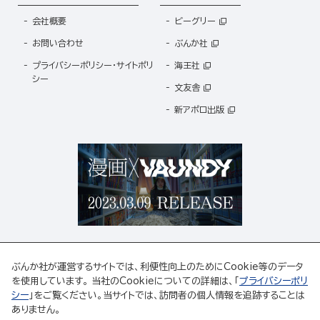
会社概要
ビーグリー
お問い合わせ
ぶんか社
プライバシーポリシー・サイトポリ
海王社
シー
文友舎
新アポロ出版
ぶんか社が運営するサイトでは、利便性向上のためにCookie等のデータ
を使用しています。 当社のCookieについての詳細は、「
プライバシーポリ
シー
」をご覧ください。当サイトでは、訪問者の個人情報を追跡することは
ABJマークは、この電子書店・電子書籍配信サービスが、著作権者からコンテンツ使用許諾を
ありません。
得た正規版配信サービスであることを示す登録商標(登録番号 第6091713号)です。