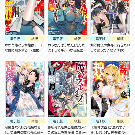
電子版
紙版
電子版
紙版
電子版
紙版
かかと落とし令嬢はチート
おっさんはうぜぇぇぇんだ
剣と魔法の世界に行きたい
な踵で無双する ～魔物を
よ！ってギルドから追放し
って言ったよな？ 剣の魔
即死させて楽しんでいた
たくせに、後から復帰要請
法じゃなくてさ？ ～ギフト
ら、私を追放した実家が崩
を出されても遅い。最高の
「剣魔法」でゲーム世界を美
壊しました～ （1）
仲間と出会った俺はこっち
少女たちと駆け抜ける～
で最強を目指す！ （5）
電子版
紙版
電子版
紙版
電子版
紙版
記憶をなくした孤独な妻
裏切られた俺と魔紋スレイ
「《邪神の血》が流れてい
は、英雄夫の変わらぬ溺愛
ブの異世界冒険譚 コミック
る」と言われ、神聖教会を