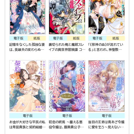
電子版
紙版
電子版
紙版
電子版
紙版
記憶をなくした孤独な妻
裏切られた俺と魔紋スレ
「《邪神の血》が流れてい
は、英雄夫の変わらぬ溺
イブの異世界冒険譚 コミ
る」と言われ、神聖教会
愛に溶かされる
ック版（1）
を追放された神父です。
～理不尽な理由で教会を
追い出されたら、信仰対
象の女神様も一緒につい
てきちゃいました～ コミ
ック版（1）
電子版
電子版
電子版
お金が大好きな平民の私
初恋の終焉 ～憂える悪
盲目の王弟は青あざ令嬢
は卑屈貴族と契約結婚し
役令嬢は、腹黒貴公子の
に愛を乞う～見えないあ
て愛し愛されます コミ
愛に絡めとられる～
なたと醜い私～ コミック