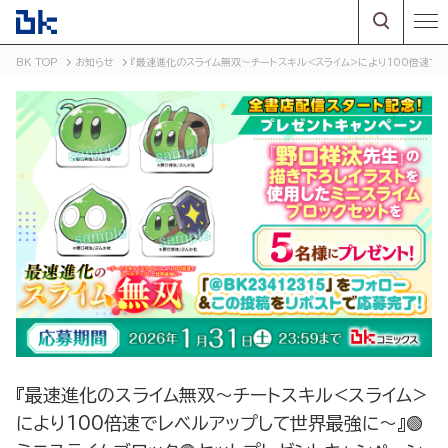
BK TOP
お知らせ
『最速進化のスライム無双～チートスキル<スライム>により100倍速でレ
『最速進化のスライム無双～チートスキル<スライム>
により100倍速でレベルアップして世界最強に～』🟢