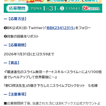
【応募方法】
❶BK公式X(旧：Twitter)「
@BK23412315
」をフォロー
❷対象の投稿をリポスト
【応募期間】
2026年1月31日(土）23:59まで
【賞品】
・『最速進化のスライム無双～チートスキル<スライム>により100倍
速でレベルアップして世界最強に～』
「野口祥汰先生」の描き下ろしミニスライムブロックセット ５名様
【注意事項】
■応募期間終了後、当選された方にはBKブックス公式アカウントよ