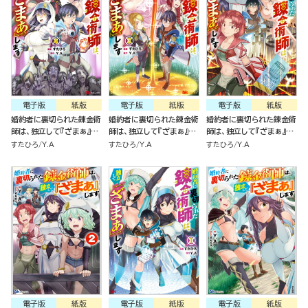
電子版
紙版
電子版
紙版
電子版
紙版
婚約者に裏切られた錬金術
婚約者に裏切られた錬金術
婚約者に裏切られた錬金術
師は、独立して『ざまぁ』し
師は、独立して『ざまぁ』し
師は、独立して『ざまぁ』し
ます（4）
ます（3）
ます（2）
すたひろ
Y.A
すたひろ
Y.A
すたひろ
Y.A
電子版
紙版
電子版
紙版
電子版
紙版