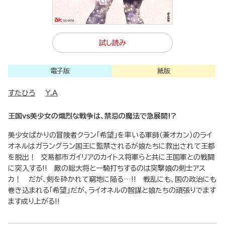
試し読み
電子版
紙版
すたひろ
Y.A
王国vs美少女の熾烈な戦争は、禁忌の魔法で急展開!?
美少女ばかりの冒険者クラン「希望」を率いる軍師（兼オカン）のライ
オネルはガラングラン国王に監禁されるが娘たちに救出されて王都
を脱出！ 交易都市ガイリアのカイトス将軍らと共に王国軍との戦闘
に突入する!! 敵の総大将と一騎打ちするのは突撃娘の剣士アス
カ！ だが、剣を砕かれて窮地に陥る…!! 戦乱にも、国の政治にも
巻き込まれる「希望」だが、ライオネルの智謀と娘たちの頑張りでます
ます成り上がる!!