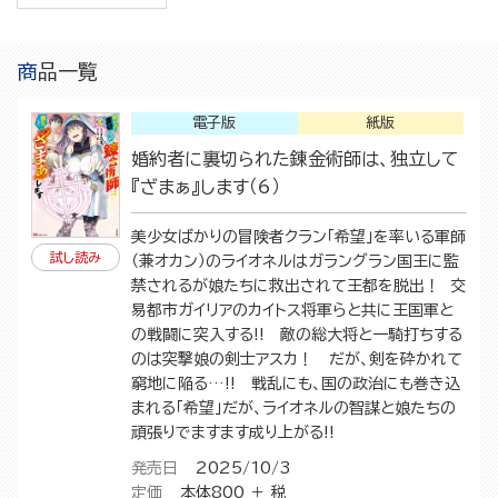
商品一覧
電子版
紙版
婚約者に裏切られた錬金術師は、独立して
『ざまぁ』します（6）
美少女ばかりの冒険者クラン「希望」を率いる軍師
試し読み
（兼オカン）のライオネルはガラングラン国王に監
禁されるが娘たちに救出されて王都を脱出！ 交
易都市ガイリアのカイトス将軍らと共に王国軍と
の戦闘に突入する!! 敵の総大将と一騎打ちする
のは突撃娘の剣士アスカ！ だが、剣を砕かれて
窮地に陥る…!! 戦乱にも、国の政治にも巻き込
まれる「希望」だが、ライオネルの智謀と娘たちの
頑張りでますます成り上がる!!
発売日
2025/10/3
定価
本体800 ＋ 税