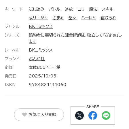
キーワード
試し読み
バトル
追放
ロリ
魔法
スキル
成り上がり
ざまぁ
聖女
ハーレム
寝取られ
ジャンル
BKコミックス
シリーズ
婚約者に裏切られた錬金術師は、独立して『ざまぁ』し
ます
レーベル
BKコミックス
ブランド
ぶんか社
定価
本体800円 ＋ 税
発売日
2025/10/03
ISBN
9784821111060
SHARE
お気に入り登録