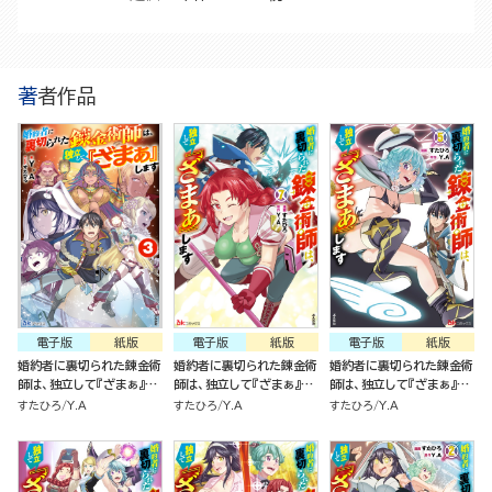
著者作品
電子版
紙版
電子版
紙版
電子版
紙版
婚約者に裏切られた錬金術
婚約者に裏切られた錬金術
婚約者に裏切られた錬金術
師は、独立して『ざまぁ』し
師は、独立して『ざまぁ』し
師は、独立して『ざまぁ』し
ます(3)
ます（7）
ます（5）
すたひろ
Y.A
すたひろ
Y.A
すたひろ
Y.A