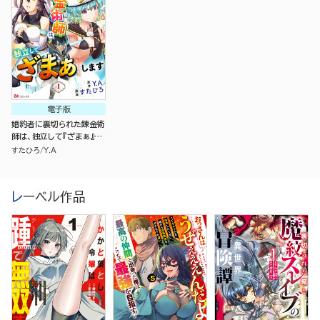
電子版
婚約者に裏切られた錬金術
師は、独立して『ざまぁ』し
ます（分冊版）
すたひろ
Y.A
レーベル作品