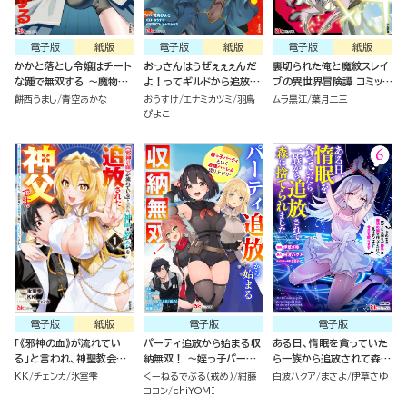
電子版
紙版
電子版
紙版
電子版
紙版
かかと落とし令嬢はチート
おっさんはうぜぇぇぇんだ
裏切られた俺と魔紋スレイ
な踵で無双する ～魔物を
よ！ってギルドから追放し
ブの異世界冒険譚 コミック
即死させて楽しんでいた
たくせに、後から復帰要請
版（1）
餅西うまし
青空あかな
おうすけ
エナミカツミ
羽鳥
ムラ黒江
葉月二三
ら、私を追放した実家が崩
を出されても遅い。最高の
ぴよこ
壊しました～ （1）
仲間と出会った俺はこっち
で最強を目指す！ （5）
電子版
紙版
電子版
電子版
「《邪神の血》が流れてい
パーティ追放から始まる収
ある日、惰眠を貪っていた
る」と言われ、神聖教会を
納無双！ ～姪っ子パーテ
ら一族から追放されて森に
追放された神父です。 ～理
ィといく最強ハーレム成り
捨てられました そのまま
KK
チェンカ
氷室雫
くーねるでぶる（戒め）
紺藤
白波ハクア
まさよ
伊草さゆ
不尽な理由で教会を追い出
上がり～ コミック版（分冊
寝てたら周りが勝手に魔物
ココン
chiYOMI
されたら、信仰対象の女神
版）
の国を作ってたけど、私は