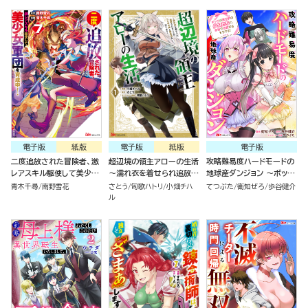
様も一緒についてきちゃい
気にせず今日も眠ります
ました～ コミック版（1）
コミック版（6）
電子版
紙版
電子版
紙版
電子版
二度追放された冒険者、激
超辺境の領主アローの生活
攻略難易度ハードモードの
レアスキル駆使して美少女
～濡れ衣を着せられ追放さ
地球産ダンジョン ～ボッチ
軍団を育成中！ コミック版
れましたが、二人の女神と
が異世界の少女たちと、余
青木千尋
南野雪花
さとう
匈歌ハトリ
小畑チハ
てつぶた
衛知ぜろ
歩谷健介
（7）
新生活を送ります～ コミッ
裕で攻略するそうです！～
ル
ク版 （1）
コミック版（分冊版）