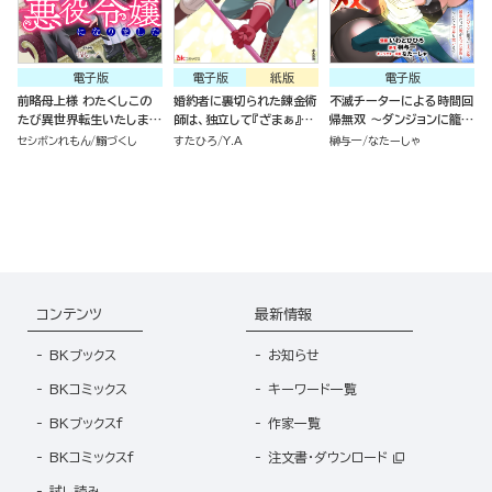
電子版
電子版
紙版
電子版
前略母上様 わたくしこの
婚約者に裏切られた錬金術
不滅チーターによる時間回
たび異世界転生いたしまし
師は、独立して『ざまぁ』し
帰無双 ～ダンジョンに籠っ
て、悪役令嬢になりました
ます（7）
て1万年。最弱だった俺が
セシボンれもん
鰯づくし
すたひろ
Y.A
榊与一
なたーしゃ
コミック版 （2）
失った家族とついでに世界
も救います～ コミック版
（分冊版）
コンテンツ
最新情報
BKブックス
お知らせ
BKコミックス
キーワード一覧
BKブックスf
作家一覧
BKコミックスf
注文書・ダウンロード
試し読み