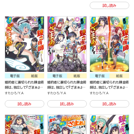
試し読み
電子版
紙版
電子版
紙版
電子版
紙版
婚約者に裏切られた錬金術
婚約者に裏切られた錬金術
婚約者に裏切られた錬金術
師は、独立して『ざまぁ』し
師は、独立して『ざまぁ』し
師は、独立して『ざまぁ』し
ます（5）
ます（4）
ます（3）
すたひろ
Y.A
すたひろ
Y.A
すたひろ
Y.A
試し読み
試し読み
試し読み