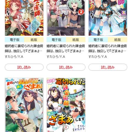
電子版
紙版
電子版
紙版
電子版
紙版
婚約者に裏切られた錬金術
婚約者に裏切られた錬金術
婚約者に裏切られた錬金術
師は、独立して『ざまぁ』し
師は、独立して『ざまぁ』し
師は、独立して『ざまぁ』し
ます（2）
ます （2）
ます（1）
すたひろ
Y.A
すたひろ
Y.A
すたひろ
Y.A
試し読み
試し読み
試し読み