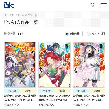
BK TOP
「Y.A」の作品一覧
「Y.A」の作品一覧
検索結果
11件
新着順
タイトル順
電子版
紙版
電子版
紙版
電子版
紙版
婚約者に裏切られた錬金術
婚約者に裏切られた錬金術
婚約者に裏切られた錬金術
師は、独立して『ざまぁ』し
師は、独立して『ざまぁ』し
師は、独立して『ざまぁ』し
ます(3)
ます（7）
ます（6）
すたひろ
Y.A
すたひろ
Y.A
すたひろ
Y.A