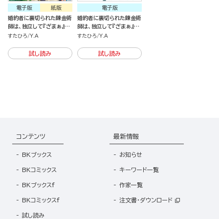
電子版
紙版
電子版
婚約者に裏切られた錬金術
婚約者に裏切られた錬金術
師は、独立して『ざまぁ』し
師は、独立して『ざまぁ』し
ます
ます（分冊版）
すたひろ
Y.A
すたひろ
Y.A
試し読み
試し読み
コンテンツ
最新情報
BKブックス
お知らせ
BKコミックス
キーワード一覧
BKブックスf
作家一覧
BKコミックスf
注文書・ダウンロード
試し読み