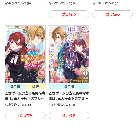
願います！
願います！（3）
願います！（2）
なおやみか
waga
なおやみか
waga
なおやみか
waga
試し読み
試し読み
電子版
紙版
電子版
乙女ゲームの当て馬悪役令
乙女ゲームの当て馬悪役令
嬢は、王太子殿下の幸せを
嬢は、王太子殿下の幸せを
願います！（1）
願います！（分冊版）
なおやみか
waga
なおやみか
waga
試し読み
試し読み