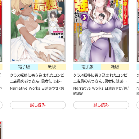
電子版
紙版
電子版
紙版
ビ
クラス転移に巻き込まれたコンビ
クラス転移に巻き込まれたコンビ
要
ニ店員のおっさん、勇者には必要
ニ店員のおっさん、勇者には必要
て
なかった余り物スキルを駆使して
なかった余り物スキルを駆使して
鱈
Narrative Works 日浦あやせ
鱈
Narrative Works 日浦あやせ
鱈
N
最強となるようです。 （3）
最強となるようです。（3）
結城焔
試し読み
試し読み