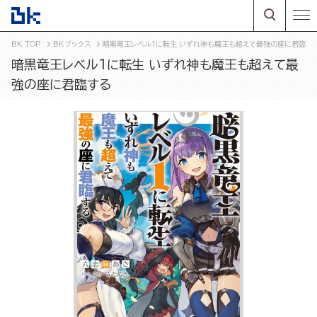
BK TOP
BKブックス
暗黒竜王レベル1に転生 いずれ神も魔王も超えて最強の座に君臨す
暗黒竜王レベル1に転生 いずれ神も魔王も超えて最
強の座に君臨する