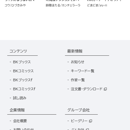
を上げる
が強すぎて草も生えない件
コウ
ひづきみや
鈴穂ほたる
カンチェラーラ
どまどま
yu-ri
～偶然助けた第三王女にど
ちゃくそ溺愛されるし、前
よりも断然楽しい生活送っ
てます～ （2）
コンテンツ
最新情報
BKブックス
お知らせ
BKコミックス
キーワード一覧
BKブックスf
作家一覧
BKコミックスf
注文書・ダウンロード
試し読み
企業情報
グループ会社
会社概要
ビーグリー
お問い合わせ
ぶんか社