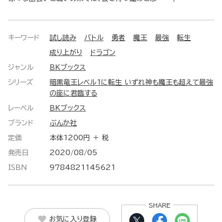
キーワード
試し読み
バトル
勇者
魔王
最強
転生
成り上がり
ドラゴン
ジャンル
BKブックス
シリーズ
暗黒竜王レベル1に転生 いずれ神も魔王も超えて最強
の座に君臨する
レーベル
BKブックス
ブランド
ぶんか社
定価
本体1200円 ＋ 税
発売日
2020/08/05
ISBN
9784821145621
SHARE
お気に入り登録