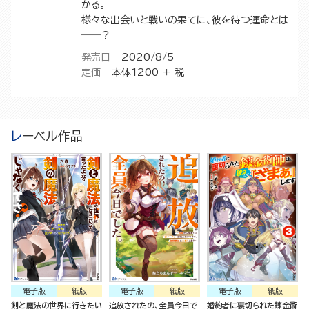
かる。
様々な出会いと戦いの果てに、彼を待つ運命とは
――？
発売日
2020/8/5
定価
本体1200 ＋ 税
レーベル作品
電子版
紙版
電子版
紙版
電子版
紙版
剣と魔法の世界に行きたい
追放されたの、全員今日で
婚約者に裏切られた錬金術