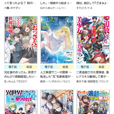
って言ったよな？ 剣の魔
した。～相席から始まった
師は、独立して『ざまぁ』し
法じゃなくてさ？ ～ギフト
仮パーティーが噛み合いす
ます(3)
六轟
おやずり
ねたらまんでー
ふつー
すたひろ
Y.A
「剣魔法」でゲーム世界を美
ぎて、復帰要請はお断りし
少女たちと駆け抜ける～
ます～
電子版
紙版
電子版
紙版
電子版
紙版
元社畜のおっさん、田舎で
人工衛星サニーの冒険 ～
二度追放された冒険者、激
のんびり旅館経営したいだ
転生した“元”気象衛星がお
レアスキル駆使して美少女
けなのに勝手に世界最強認
天気令嬢になるまで～
軍団を育成中！
月ノみんと
TEDDY
真安一
いずみけい
ちどり
青木千尋
南野雪花
ウラシマ
定されました。