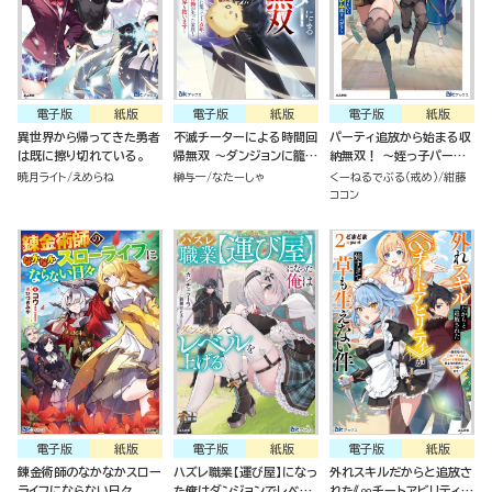
電子版
紙版
電子版
紙版
電子版
紙版
異世界から帰ってきた勇者
不滅チーターによる時間回
パーティ追放から始まる収
は既に擦り切れている。
帰無双 ～ダンジョンに籠っ
納無双！ ～姪っ子パーテ
て1万年。最弱だった俺が
ィといく最強ハーレム成り
暁月ライト
えめらね
榊与一
なたーしゃ
くーねるでぶる（戒め）
紺藤
失った家族とついでに世界
上がり～
ココン
も救います～
電子版
紙版
電子版
紙版
電子版
紙版
錬金術師のなかなかスロー
ハズレ職業【運び屋】になっ
外れスキルだからと追放さ
ライフにならない日々
た俺はダンジョンでレベル
れた《∞チートアビリティ》