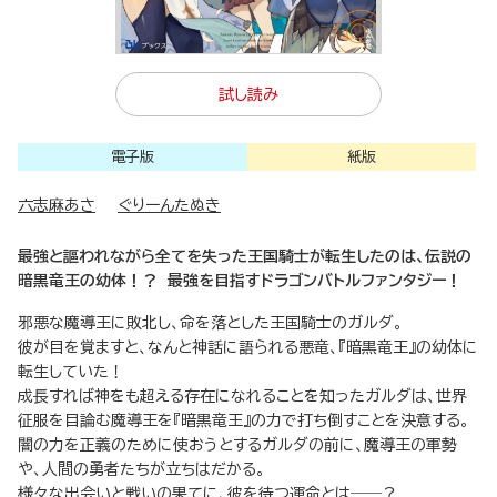
試し読み
電子版
紙版
六志麻あさ
ぐりーんたぬき
最強と謳われながら全てを失った王国騎士が転生したのは、伝説の
暗黒竜王の幼体！？ 最強を目指すドラゴンバトルファンタジー！
邪悪な魔導王に敗北し、命を落とした王国騎士のガルダ。
彼が目を覚ますと、なんと神話に語られる悪竜、『暗黒竜王』の幼体に
転生していた！
成長すれば神をも超える存在になれることを知ったガルダは、世界
征服を目論む魔導王を『暗黒竜王』の力で打ち倒すことを決意する。
闇の力を正義のために使おうとするガルダの前に、魔導王の軍勢
や、人間の勇者たちが立ちはだかる。
様々な出会いと戦いの果てに、彼を待つ運命とは――？