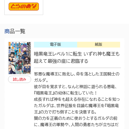
商品一覧
電子版
紙版
暗黒竜王レベル1に転生 いずれ神も魔王も
超えて最強の座に君臨する
邪悪な魔導王に敗北し、命を落とした王国騎士の
試し読み
ガルダ。
彼が目を覚ますと、なんと神話に語られる悪竜、
『暗黒竜王』の幼体に転生していた！
成長すれば神をも超える存在になれることを知っ
たガルダは、世界征服を目論む魔導王を『暗黒竜
王』の力で打ち倒すことを決意する。
闇の力を正義のために使おうとするガルダの前
に、魔導王の軍勢や、人間の勇者たちが立ちはだ