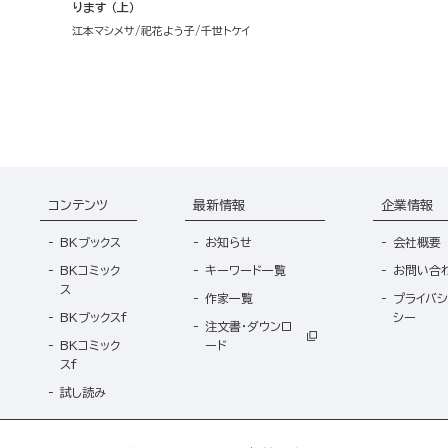
ります （上）
江本マシメサ
祀花よう子
千世トケイ
コンテンツ
最新情報
企業情報
BKブックス
お知らせ
会社概要
BKコミック
キーワード一覧
お問い合
ス
作家一覧
プライバシ
BKブックスf
シー
注文書・ダウンロ
BKコミック
ード
スf
試し読み