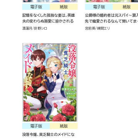
電子版
紙版
電子版
紙版
記憶をなくした孤独な妻は、英雄
公爵様の婚約者は元スパイ～潜
夫の変わらぬ溺愛に溶かされる
先で寵愛されるなんて聞いてま
ん～
凛蓮月
針野シロ
宮前葵
練間エリ
電子版
紙版
没落令嬢、貧乏騎士のメイドにな