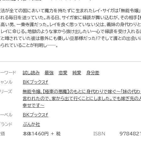
魔法が全ての国において魔力を持たずに生まれたレイ・サイガは「無能令嬢
られる毎日を送っていた。ある日、サイガ家に縁談が舞い込むが、その相手【
名高い男、一乗寺護だった。レイを良く思っていない父は、義妹の身代わり
をレイに命じる。地獄のような家から抜け出したい一心で縁談を受け入れるレ
だと噂されていた彼は意外にも優しい旦那様だった!?そして護との出会い
められていることが判明し――。
キーワード
試し読み
最強
恋愛
純愛
身分差
ジャンル
BKブックスf
シリーズ
無能令嬢、【極東の悪魔】のもとに身代わりで嫁ぐ～「妹の代わ
言われたので、家から出て行くことにしました。でも嫁ぎ先の
幸せです～
レーベル
BKブックスf
ブランド
ぶんか社
定価
本体1460円 ＋ 税
ISBN
978482