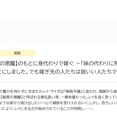
紙版
東の悪魔】のもとに身代わりで嫁ぐ ～「妹の代わりに
とにしました。でも嫁ぎ先の人たちは皆いい人たち
て魔力を持たずに生まれたレイ・サイガは「無能令嬢」と言われ、周囲から
は【極東の悪魔】と呼ばれる悪名高い男、一乗寺護だった。レイを良く思っ
のような家から抜け出したい一心で縁談を受け入れるレイ。しかし、恐ろし
いにより、レイにある力が秘められていることが判明し――。