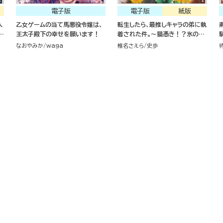
電子版
電子版
紙版
入
乙女ゲームの当て馬悪役令嬢は、
転生したら、最推しキャラの弟に執
せ
王太子殿下の幸せを願います！
着された件。～猫憑き！？氷の騎
士が離してくれません。～
なおやみか
waga
椎名さえら
史歩