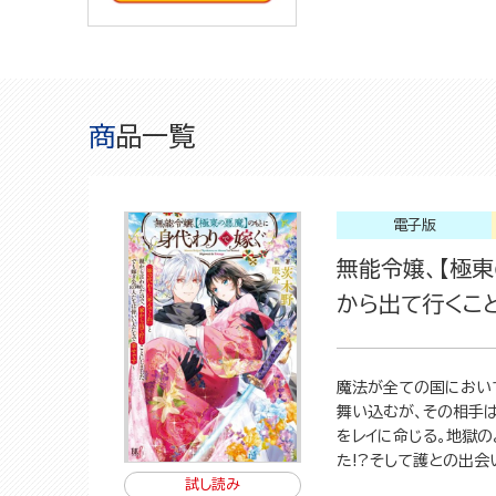
商品一覧
電子版
無能令嬢、【極
から出て行くこ
魔法が全ての国におい
舞い込むが、その相手
をレイに命じる。地獄
た!?そして護との出会
試し読み