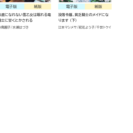
電子版
紙版
電子版
紙版
素直になれない雪乙女は眠れる竜
没落令嬢、貧乏騎士のメイドにな
騎士に甘くとかされる
ります （下）
待鳥園子
水瀬はづき
江本マシメサ
祀花よう子
千世トケイ