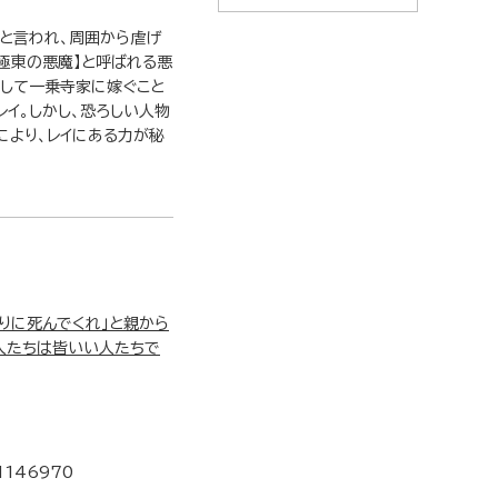
」と言われ、周囲から虐げ
極東の悪魔】と呼ばれる悪
として一乗寺家に嫁ぐこと
イ。しかし、恐ろしい人物
により、レイにある力が秘
りに死んでくれ」と親から
人たちは皆いい人たちで
1146970