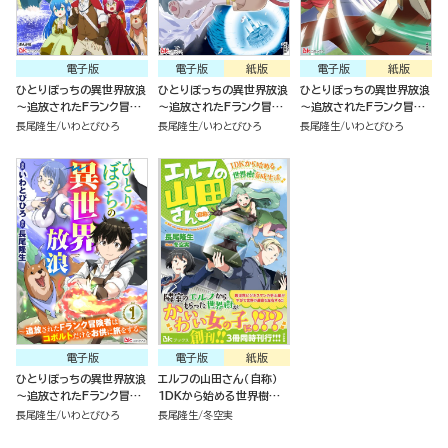
電子版
電子版
紙版
電子版
紙版
ひとりぼっちの異世界放浪
ひとりぼっちの異世界放浪
ひとりぼっちの異世界放浪
～追放されたFランク冒険
～追放されたFランク冒険
～追放されたFランク冒険
者はコボルトだけをお供に
者はコボルトだけをお供に
者はコボルトだけをお供に
長尾隆生
いわとびひろ
長尾隆生
いわとびひろ
長尾隆生
いわとびひろ
旅をする～（3）
旅をする～（2）
旅をする～（1）
電子版
電子版
紙版
ひとりぼっちの異世界放浪
エルフの山田さん（自称）
～追放されたFランク冒険
1DKから始める世界樹育
者はコボルトだけをお供に
成生活
長尾隆生
いわとびひろ
長尾隆生
冬空実
旅をする～（分冊版）