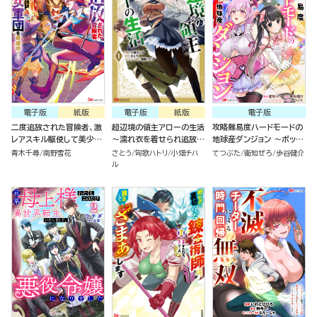
電子版
紙版
電子版
紙版
電子版
二度追放された冒険者、激
超辺境の領主アローの生活
攻略難易度ハードモードの
レアスキル駆使して美少女
～濡れ衣を着せられ追放さ
地球産ダンジョン ～ボッチ
軍団を育成中！ コミック版
れましたが、二人の女神と
が異世界の少女たちと、余
青木千尋
南野雪花
さとう
匈歌ハトリ
小畑チハ
てつぶた
衛知ぜろ
歩谷健介
（7）
新生活を送ります～ コミッ
裕で攻略するそうです！～
ル
ク版 （1）
コミック版（分冊版）