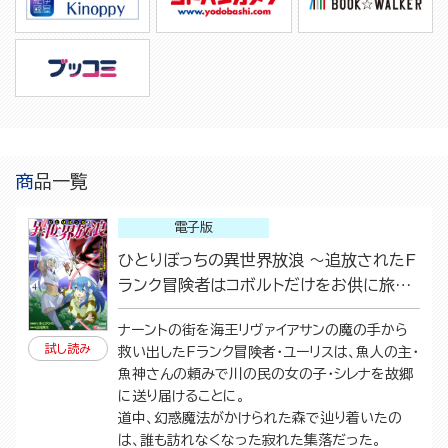
商品一覧
電子版
ひとりぼっちの異世界放浪 ～追放されたF
ランク冒険者はコボルトだけをお供に旅を
する～（4）
ナーントの街を海王リヴァイアサンの魔の手から
試し読み
救い出したFランク冒険者・ユーリスは、魚人の主・
魚神さんの頼みで川の民の女の子・シレナを故郷
に送り届けることに。
道中、幻惑魔法がかけられた森で辿り着いたの
は、誰も訪れなくなった寂れた集落だった。