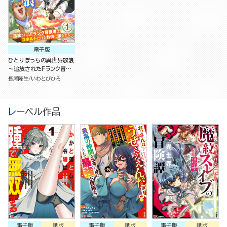
電子版
ひとりぼっちの異世界放浪
～追放されたFランク冒険
者はコボルトだけをお供に
長尾隆生
いわとびひろ
旅をする～（分冊版）
レーベル作品
電子版
紙版
電子版
紙版
電子版
紙版