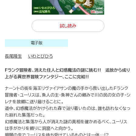
試し読み
電子版
長尾隆生
いわとびひろ
Fランク冒険者、消えた住人と幻惑魔法の謎に挑む!! 追放から成り
上がる異世界冒険ファンタジー、ここに完結!!
ナーントの街を海王リヴァイアサンの魔の手から救い出したFランク
冒険者・ユーリスは、魚人の主・魚神さんの頼みで川の民の女の子・シ
レナを故郷に送り届けることに。
道中、幻惑魔法がかけられた森で辿り着いたのは、誰も訪れなくなっ
た寂れた集落だった。
幻惑魔法と集落から人が消えた謎の真相を確かめるべく、ユーリス
は手がかりを頼りに洞窟へと向かう。
暗闇の先でユーリスを待ち受けているものとは一体…!?