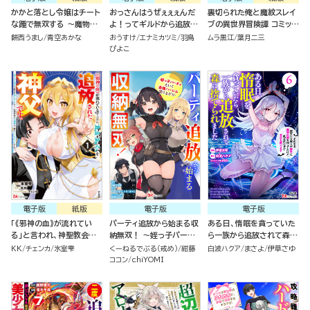
かかと落とし令嬢はチート
おっさんはうぜぇぇぇんだ
裏切られた俺と魔紋スレイ
な踵で無双する ～魔物を
よ！ってギルドから追放し
ブの異世界冒険譚 コミック
即死させて楽しんでいた
たくせに、後から復帰要請
版（1）
餅西うまし
青空あかな
おうすけ
エナミカツミ
羽鳥
ムラ黒江
葉月二三
ら、私を追放した実家が崩
を出されても遅い。最高の
ぴよこ
壊しました～ （1）
仲間と出会った俺はこっち
で最強を目指す！ （5）
電子版
紙版
電子版
電子版
「《邪神の血》が流れてい
パーティ追放から始まる収
ある日、惰眠を貪っていた
る」と言われ、神聖教会を
納無双！ ～姪っ子パーテ
ら一族から追放されて森に
追放された神父です。 ～理
ィといく最強ハーレム成り
捨てられました そのまま
KK
チェンカ
氷室雫
くーねるでぶる（戒め）
紺藤
白波ハクア
まさよ
伊草さゆ
不尽な理由で教会を追い出
上がり～ コミック版（分冊
寝てたら周りが勝手に魔物
ココン
chiYOMI
されたら、信仰対象の女神
版）
の国を作ってたけど、私は
様も一緒についてきちゃい
気にせず今日も眠ります
ました～ コミック版（1）
コミック版（6）