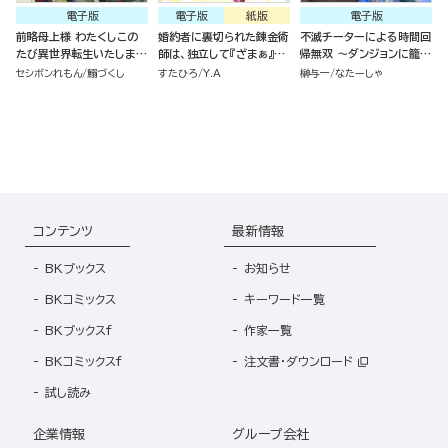
電子版
電子版
紙版
電子版
前略母上様 わたくしこの
婚約者に裏切られた錬金術
不滅チーターによる時間回
たび異世界転生いたしまし
師は、独立して『ざまぁ』し
帰無双 ～ダンジョンに籠っ
て、悪役令嬢になりました
ます（7）
て1万年。最弱だった俺が
セシボンれもん
鰯づくし
すたひろ
Y.A
榊与一
なたーしゃ
コミック版 （2）
失った家族とついでに世界
も救います～ コミック版
（分冊版）
コンテンツ
最新情報
BKブックス
お知らせ
BKコミックス
キーワード一覧
BKブックスf
作家一覧
BKコミックスf
注文書・ダウンロード
試し読み
企業情報
グループ会社