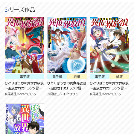
シリーズ作品
電子版
電子版
紙版
電子版
紙版
ひとりぼっちの異世界放浪
ひとりぼっちの異世界放浪
ひとりぼっちの異世界放浪
～追放されたFランク冒険
～追放されたFランク冒険
～追放されたFランク冒険
者はコボルトだけをお供に
者はコボルトだけをお供に
者はコボルトだけをお供に
長尾隆生
いわとびひろ
長尾隆生
いわとびひろ
長尾隆生
いわとびひろ
旅をする～（3）
旅をする～（2）
旅をする～（1）