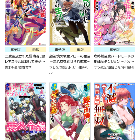
電子版
紙版
電子版
紙版
電子版
二度追放された冒険者、激
超辺境の領主アローの生活
攻略難易度ハードモードの
レアスキル駆使して美少女
～濡れ衣を着せられ追放さ
地球産ダンジョン ～ボッチ
軍団を育成中！ コミック版
れましたが、二人の女神と
が異世界の少女たちと、余
青木千尋
南野雪花
さとう
匈歌ハトリ
小畑チハ
てつぶた
衛知ぜろ
歩谷健介
（7）
新生活を送ります～ コミッ
裕で攻略するそうです！～
ル
ク版 （1）
コミック版（分冊版）