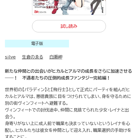
試し読み
電子版
silve
生倉のゑる
白瀬岬
新たな仲間との出会いがヒカルとアルマの成長をさらに加速させる
――！ 不遇者たちの圧倒的成長ファンタジー完結編！
世界初の【パラディン】と【飛行士】として正式にパーティを組んだヒ
カルとアルマは、悪徳貴族に目をつけられてしまい、身を守るために
別の街ヴィンフィートへ避難する。
ヴィンフィートでの討伐途中、仲間に見捨てられた少女・レイナと出
会う。
身寄りがない上に成人前で職業も決まっていないというレイナを心
配し、ヒカルたちは彼女を仲間として迎え入れ、職業選択の手助けを
することに。