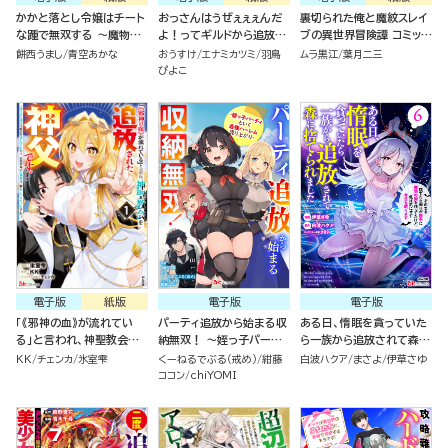
かかと落とし令嬢はチート
おっさんはうぜぇぇぇんだ
裏切られた俺と魔紋スレイ
な踵で無双する ～魔物を
よ！ってギルドから追放し
ブの異世界冒険譚 コミック
即死させて楽しんでいた
たくせに、後から復帰要請
版（1）
餅西うまし
青空あかな
おうすけ
エナミカツミ
羽鳥
ムラ黒江
葉月二三
ら、私を追放した実家が崩
を出されても遅い。最高の
ぴよこ
壊しました～ （1）
仲間と出会った俺はこっち
で最強を目指す！ （5）
電子版
紙版
電子版
電子版
「《邪神の血》が流れてい
パーティ追放から始まる収
ある日、惰眠を貪っていた
る」と言われ、神聖教会を
納無双！ ～姪っ子パーテ
ら一族から追放されて森に
追放された神父です。 ～理
ィといく最強ハーレム成り
捨てられました そのまま
KK
チェンカ
氷室雫
くーねるでぶる（戒め）
紺藤
白波ハクア
まさよ
伊草さゆ
不尽な理由で教会を追い出
上がり～ コミック版（分冊
寝てたら周りが勝手に魔物
ココン
chiYOMI
されたら、信仰対象の女神
版）
の国を作ってたけど、私は
様も一緒についてきちゃい
気にせず今日も眠ります
ました～ コミック版（1）
コミック版（6）