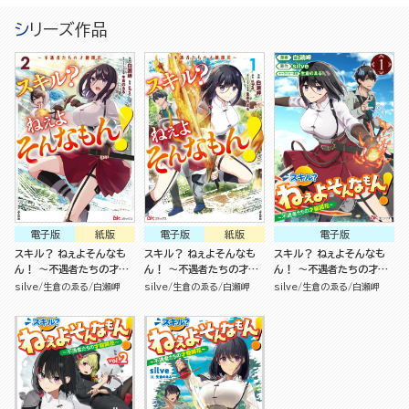
シリーズ作品
電子版
紙版
電子版
紙版
電子版
スキル？ ねぇよそんなも
スキル？ ねぇよそんなも
スキル？ ねぇよそんなも
ん！ ～不遇者たちの才能
ん！ ～不遇者たちの才能
ん！ ～不遇者たちの才能
開花～（2）
開花～（1）
開花～（分冊版）
silve
生倉のゑる
白瀬岬
silve
生倉のゑる
白瀬岬
silve
生倉のゑる
白瀬岬