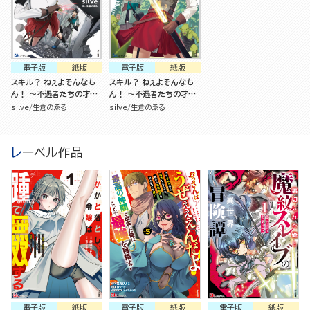
電子版
紙版
電子版
紙版
スキル？ ねぇよそんなも
スキル？ ねぇよそんなも
ん！ ～不遇者たちの才能
ん！ ～不遇者たちの才能
開花～ （2）
開花～
silve
生倉のゑる
silve
生倉のゑる
レーベル作品
電子版
紙版
電子版
紙版
電子版
紙版