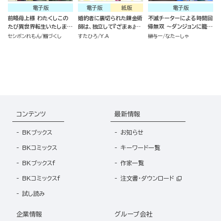
電子版
電子版
紙版
電子版
前略母上様 わたくしこの
婚約者に裏切られた錬金術
不滅チーターによる時間回
たび異世界転生いたしまし
師は、独立して『ざまぁ』し
帰無双 ～ダンジョンに籠っ
て、悪役令嬢になりました
ます（7）
て1万年。最弱だった俺が
セシボンれもん
鰯づくし
すたひろ
Y.A
榊与一
なたーしゃ
コミック版 （2）
失った家族とついでに世界
も救います～ コミック版
（分冊版）
コンテンツ
最新情報
BKブックス
お知らせ
BKコミックス
キーワード一覧
BKブックスf
作家一覧
BKコミックスf
注文書・ダウンロード
試し読み
企業情報
グループ会社