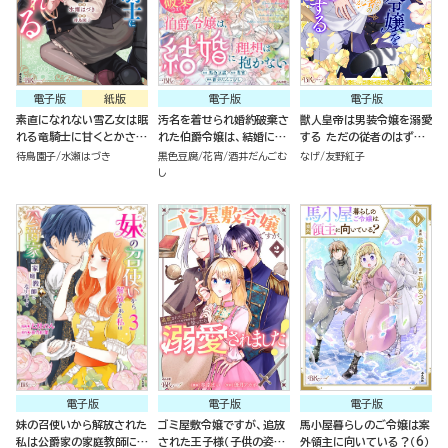
電子版
紙版
電子版
電子版
素直になれない雪乙女は眠
汚名を着せられ婚約破棄さ
獣人皇帝は男装令嬢を溺愛
れる竜騎士に甘くとかされ
れた伯爵令嬢は、結婚に理
する ただの従者のはずで
る（１）
想は抱かないコミック版
すが！ コミック版（分冊版）
待鳥園子
水瀬はづき
黒色豆腐
花宵
酒井だんごむ
なげ
友野紅子
（3）
し
電子版
電子版
電子版
妹の召使いから解放された
ゴミ屋敷令嬢ですが、追放
馬小屋暮らしのご令嬢は案
私は公爵家の家庭教師にな
された王子様（子供の姿に
外領主に向いている？（6）