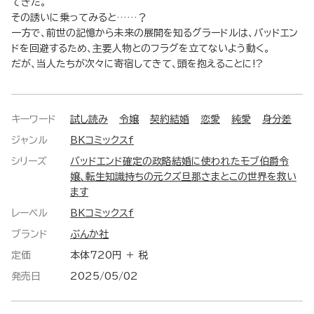
てきた。
その誘いに乗ってみると……？
一方で、前世の記憶から未来の展開を知るグラードルは、バッドエン
ドを回避するため、主要人物とのフラグを立てないよう動く。
だが、当人たちが次々に寄宿してきて、頭を抱えることに!?
キーワード
試し読み
令嬢
契約結婚
恋愛
純愛
身分差
ジャンル
BKコミックスf
シリーズ
バッドエンド確定の政略結婚に使われたモブ伯爵令
嬢、転生知識持ちの元クズ旦那さまとこの世界を救い
ます
レーベル
BKコミックスf
ブランド
ぶんか社
定価
本体720円 ＋ 税
発売日
2025/05/02