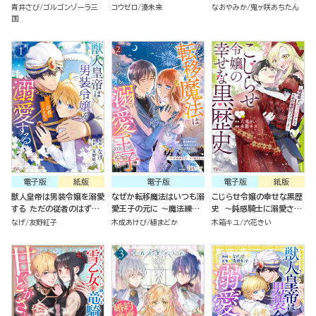
し愛されます コミック版
絡めとられる～
と醜い私～ コミック版
青井さび
ゴルゴンゾーラ三
コウゼロ
湊未来
なおやみか
鬼ヶ咲あちたん
（4）
国
電子版
紙版
電子版
電子版
紙版
獣人皇帝は男装令嬢を溺愛
なぜか転移魔法はいつも溺
こじらせ令嬢の幸せな黒歴
する ただの従者のはずで
愛王子の元に ～魔法練習
史 ～鈍感騎士に溺愛され
すが！ コミック版（１）
中の皇女は、初恋こじらせ
るための秘密のアプローチ
なげ
友野紅子
木成あけび
植まどか
木箱キユ
六花きい
王子のお気に入り～ コミッ
～(1)
ク版 （2）