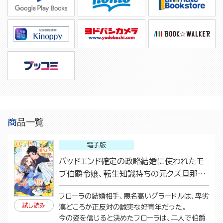
商品一覧
電子版
バッドエンド確定の政略結婚に使われたモ
ブ伯爵令嬢、転生知識持ちの元クズ旦那さ
まとこの世界を救います（2）
フローラの結婚相手、悪名高いグラードルは、卑劣
試し読み
漢どころか正反対の誠実な好青年だった。
今の姿を信じると決めたフローラは、二人で伯爵