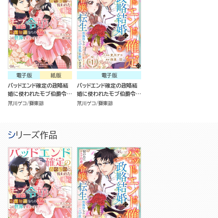
電子版
紙版
電子版
バッドエンド確定の政略結
バッドエンド確定の政略結
婚に使われたモブ伯爵令
婚に使われたモブ伯爵令
嬢、転生知識持ちの元クズ
嬢、転生知識持ちの元クズ
笊川ゲコ
獅東諒
笊川ゲコ
獅東諒
旦那さまとこの世界を救い
旦那さまとこの世界を救い
ます（1）
ます（分冊版）
シリーズ作品