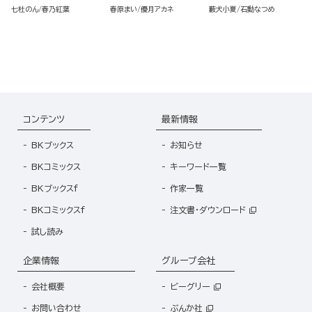
りまして コミック版 （3）
された超有能魔法使い）を
七杜のん
春乃紅葉
春原まい
優月アカネ
藪犬小夏
石動なつめ
拾ったら溺愛されました！
（2）
コンテンツ
最新情報
BKブックス
お知らせ
BKコミックス
キーワード一覧
BKブックスf
作家一覧
BKコミックスf
注文書・ダウンロード
試し読み
企業情報
グループ会社
会社概要
ビーグリー
お問い合わせ
ぶんか社