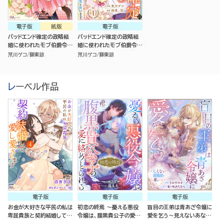
電子版
紙版
電子版
バッドエンド確定の政略結
バッドエンド確定の政略結
婚に使われたモブ伯爵令
婚に使われたモブ伯爵令
嬢、転生知識持ちの元クズ
嬢、転生知識持ちの元クズ
笊川ゲコ
獅東諒
笊川ゲコ
獅東諒
旦那さまとこの世界を救い
旦那さまとこの世界を救い
ます（1）
ます（分冊版）
レーベル作品
電子版
電子版
電子版
お金が大好きな平民の私は
初恋の終焉 ～憂える悪役
盲目の王弟は青あざ令嬢に
卑屈貴族と契約結婚して愛
令嬢は、腹黒貴公子の愛に
愛を乞う～見えないあなた