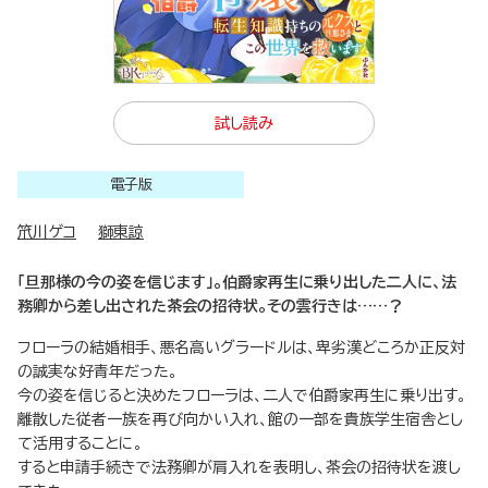
試し読み
電子版
笊川ゲコ
獅東諒
「旦那様の今の姿を信じます」。伯爵家再生に乗り出した二人に、法
務卿から差し出された茶会の招待状。その雲行きは……？
フローラの結婚相手、悪名高いグラードルは、卑劣漢どころか正反対
の誠実な好青年だった。
今の姿を信じると決めたフローラは、二人で伯爵家再生に乗り出す。
離散した従者一族を再び向かい入れ、館の一部を貴族学生宿舎とし
て活用することに。
すると申請手続きで法務卿が肩入れを表明し、茶会の招待状を渡し