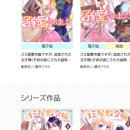
電子版
電子版
紙版
ゴミ屋敷令嬢ですが、追放された
ゴミ屋敷令嬢ですが、追放され
王子様（子供の姿にされた超有能
王子様（子供の姿にされた超有
魔法使い）を拾ったら溺愛されま
魔法使い）を拾ったら溺愛されま
春原まい
優月アカネ
春原まい
優月アカネ
した！（2）
した！（1）
シリーズ作品