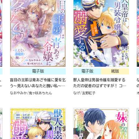
電子版
電子版
紙版
、
盲目の王弟は青あざ令嬢に愛を乞
獣人皇帝は男装令嬢を溺愛する
～
う～見えないあなたと醜い私～
ただの従者のはずですが！ コミッ
コミック版
ク版（１）
なおやみか
鬼ヶ咲あちたん
なげ
友野紅子