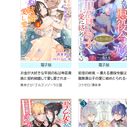
電子版
電子版
お金が大好きな平民の私は卑屈貴
初恋の終焉 ～憂える悪役令嬢は
族と契約結婚して愛し愛されま
腹黒貴公子の愛に絡めとられる
す コミック版（4）
青井さび
ゴルゴンゾーラ三国
コウゼロ
湊未来