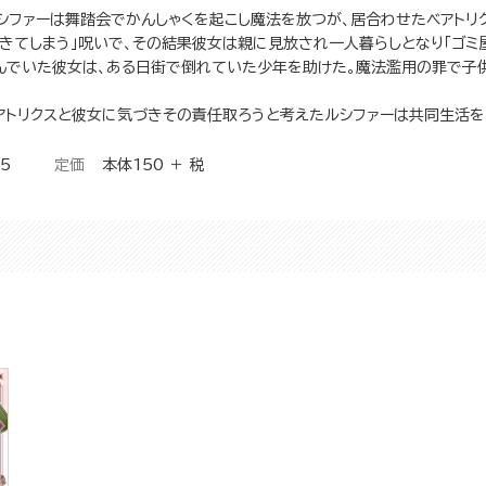
シファーは舞踏会でかんしゃくを起こし魔法を放つが、居合わせたベアトリ
きてしまう」呪いで、その結果彼女は親に見放され一人暮らしとなり「ゴミ
んでいた彼女は、ある日街で倒れていた少年を助けた。魔法濫用の罪で子
アトリクスと彼女に気づきその責任取ろうと考えたルシファーは共同生活
15
定価
本体150 ＋ 税