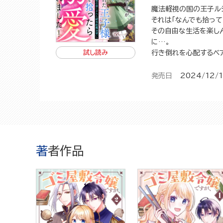
魔法軽視の国の王子ル
それは「なんでも拾って
その自由な生活を楽し
に…。
行き倒れを心配するベ
試し読み
発売日
2024/12/
著者作品