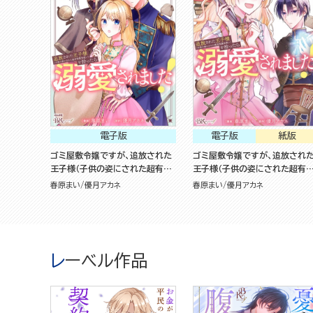
電子版
電子版
紙版
ゴミ屋敷令嬢ですが、追放された
ゴミ屋敷令嬢ですが、追放され
王子様（子供の姿にされた超有能
王子様（子供の姿にされた超有
魔法使い）を拾ったら溺愛されま
魔法使い）を拾ったら溺愛されま
春原まい
優月アカネ
春原まい
優月アカネ
した！（2）
した！（1）
レーベル作品