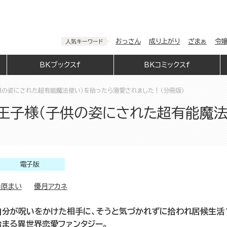
おっさん
成り上がり
ざまぁ
令
人気キーワード
BKブックスf
BKコミックスf
供の姿にされた超有能魔法使い）を拾ったら溺愛されました！（分冊版）
王子様（子供の姿にされた超有能魔法
電子版
春原まい
優月アカネ
自分が呪いをかけた相手に、そうと気づかれずに拾われ居候生活
始まる異世界恋愛ファンタジー。