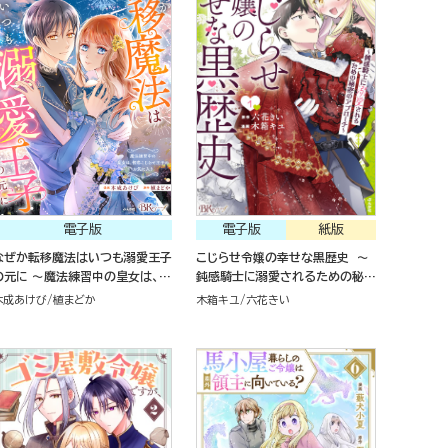
電子版
電子版
紙版
なぜか転移魔法はいつも溺愛王子
こじらせ令嬢の幸せな黒歴史 ～
の元に ～魔法練習中の皇女は、初
鈍感騎士に溺愛されるための秘密
恋こじらせ王子のお気に入り～ コ
のアプローチ～(1)
木成あけび
植まどか
木箱キユ
六花きい
ミック版 （2）