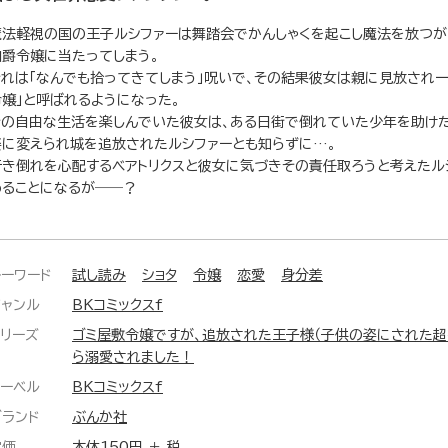
魔法軽視の国の王子ルシファーは舞踏会でかんしゃくを起こし魔法を放つが
伯爵令嬢に当たってしまう。
それは「なんでも拾ってきてしまう」呪いで、その結果彼女は親に見放され一
令嬢」と呼ばれるようになった。
その自由な生活を楽しんでいた彼女は、ある日街で倒れていた少年を助け
姿に変えられ城を追放されたルシファーとも知らずに…。
行き倒れを心配するベアトリクスと彼女に気づきその責任取ろうと考えたル
めることになるが――？
キーワード
試し読み
ショタ
令嬢
恋愛
身分差
ジャンル
BKコミックスf
シリーズ
ゴミ屋敷令嬢ですが、追放された王子様（子供の姿にされた超
ら溺愛されました！
レーベル
BKコミックスf
ブランド
ぶんか社
定価
本体150円 ＋ 税