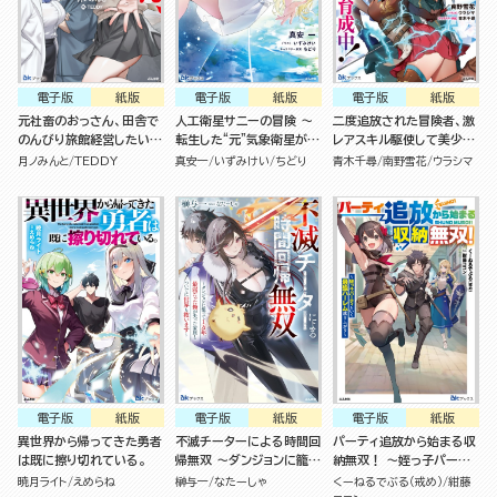
電子版
紙版
電子版
紙版
電子版
紙版
元社畜のおっさん、田舎で
人工衛星サニーの冒険 ～
二度追放された冒険者、激
のんびり旅館経営したいだ
転生した“元”気象衛星がお
レアスキル駆使して美少女
けなのに勝手に世界最強認
天気令嬢になるまで～
軍団を育成中！
月ノみんと
TEDDY
真安一
いずみけい
ちどり
青木千尋
南野雪花
ウラシマ
定されました。
電子版
紙版
電子版
紙版
電子版
紙版
異世界から帰ってきた勇者
不滅チーターによる時間回
パーティ追放から始まる収
は既に擦り切れている。
帰無双 ～ダンジョンに籠っ
納無双！ ～姪っ子パーテ
て1万年。最弱だった俺が
ィといく最強ハーレム成り
暁月ライト
えめらね
榊与一
なたーしゃ
くーねるでぶる（戒め）
紺藤