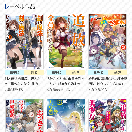
レーベル作品
電子版
紙版
電子版
紙版
電子版
紙版
剣と魔法の世界に行きたい
追放されたの、全員今日で
婚約者に裏切られた錬金術
って言ったよな？ 剣の魔
した。～相席から始まった
師は、独立して『ざまぁ』し
法じゃなくてさ？ ～ギフト
仮パーティーが噛み合いす
ます(3)
六轟
おやずり
ねたらまんでー
ふつー
すたひろ
Y.A
「剣魔法」でゲーム世界を美
ぎて、復帰要請はお断りし
少女たちと駆け抜ける～
ます～