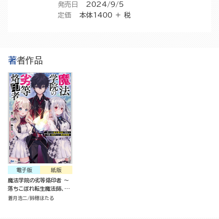
発売日
2024/9/5
定価
本体1400 ＋ 税
著者作品
電子版
紙版
魔法学院の劣等烙印者 ～
落ちこぼれ転生魔法師、
『常識』を代償に規格外の
蒼月浩二
鈴穂ほたる
力で異世界最強～