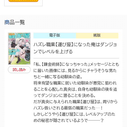
商品一覧
電子版
紙版
ハズレ職業【運び屋】になった俺はダンジョ
ンでレベルを上げる
「私、【錬金術師】になっちゃった」メッセージととも
試し読み
に届いた画像には、見るからにチャラそうな男た
ちと一緒に写る幼馴染の姿。
将来有望な職業に就いた幼馴染が悪党に狙われ
ることを心配した真央は、自身も幼馴染の後を追
ってダンジョンに潜ることを決める。
だが真央に与えられた職業【運び屋】は、周りから
ハズレ扱いされる最弱の職業だった…！
しかしどうやら【運び屋】には、レベルアップのた
めの秘密が隠されているようで―――？