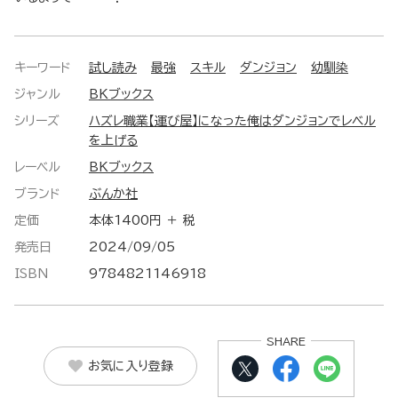
キーワード
試し読み
最強
スキル
ダンジョン
幼馴染
ジャンル
BKブックス
シリーズ
ハズレ職業【運び屋】になった俺はダンジョンでレベル
を上げる
レーベル
BKブックス
ブランド
ぶんか社
定価
本体1400円 ＋ 税
発売日
2024/09/05
ISBN
9784821146918
SHARE
お気に入り登録