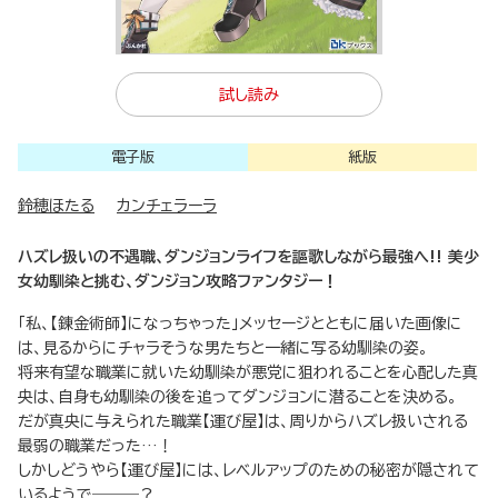
試し読み
電子版
紙版
鈴穂ほたる
カンチェラーラ
ハズレ扱いの不遇職、ダンジョンライフを謳歌しながら最強へ!! 美少
女幼馴染と挑む、ダンジョン攻略ファンタジー！
「私、【錬金術師】になっちゃった」メッセージとともに届いた画像に
は、見るからにチャラそうな男たちと一緒に写る幼馴染の姿。
将来有望な職業に就いた幼馴染が悪党に狙われることを心配した真
央は、自身も幼馴染の後を追ってダンジョンに潜ることを決める。
だが真央に与えられた職業【運び屋】は、周りからハズレ扱いされる
最弱の職業だった…！
しかしどうやら【運び屋】には、レベルアップのための秘密が隠されて
いるようで―――？