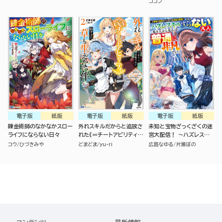
失った家族とついでに世界
上がり～
ココン
も救います～
電子版
紙版
電子版
紙版
電子版
紙版
錬金術師のなかなかスロー
外れスキルだからと追放さ
未知と宝物ざっくざくの迷
ライフにならない日々
れた《∞チートアビリティ》
宮大配信！ ～ハズレスキ
が強すぎて草も生えない件
ルすらない凡人、見る人か
コウ
ひづきみや
どまどま
yu-ri
広路なゆる
片瀬ぼの
～偶然助けた第三王女にど
ら見れば普通に非凡でした
ちゃくそ溺愛されるし、前
～
よりも断然楽しい生活送っ
てます～ （2）