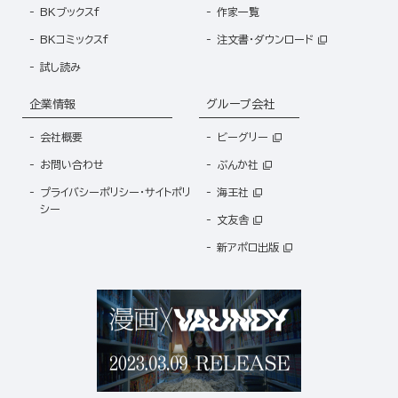
BKブックスf
作家一覧
BKコミックスf
注文書・ダウンロード
試し読み
企業情報
グループ会社
会社概要
ビーグリー
お問い合わせ
ぶんか社
プライバシーポリシー・サイトポリ
海王社
シー
文友舎
新アポロ出版