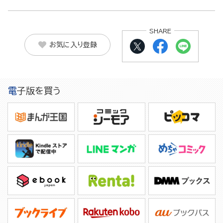
SHARE
お気に入り登録
電子版を買う