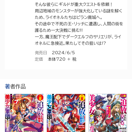
そんな彼らにギルドが重大クエストを依頼！
周辺地域のモンスターが強大化している謎を解く
ため、ライオネルたちはピラン廃城へ。
その途中で不死の王・リッチに遭遇し、人間の街を
護るため一大決戦に挑む!!
一方、魔王配下でダークエルフのサリエリが、ライ
オネルに急接近。果たしてその狙いは!?
発売日
2024/6/5
定価
本体720 ＋ 税
著者作品