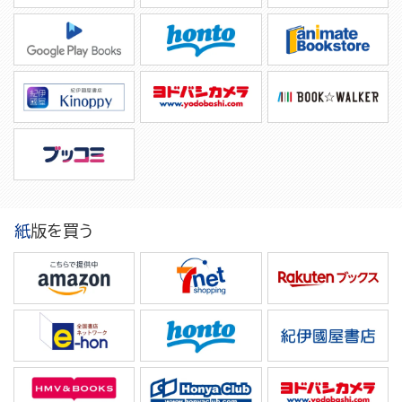
紙版を買う