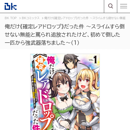
BK TOP
BKコミックス
俺だけ《確定レアドロップ》だった件 ～スライムすら倒せない無能と
俺だけ《確定レアドロップ》だった件 ～スライムすら倒
せない無能と罵られ追放されたけど、初めて倒した
一匹から強武器落ちました～（1）