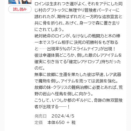
ロインは生まれつき運がよく、それをアテにした同
した～（1）
試し読み
じ村のグフトックに無理やり冒険者パーティーに
誘われたが、期待はずれだと一方的な追放宣言と
共に骨を折られ、あげく、身一つで森に置き去り
にされてしまう。
絶対絶命のロインが、なけなしの戦闘力と木の棒
一本でスライム相手に決死の初勝利をもぎ取る
と……出現率5％の「スライムナイフ」が出現！
彼は幸運体質どころか、倒した敵のレアアイテムを
確実に引き当てる「確定レアドロップ」持ちだった
のだ。
無事に故郷に生還を果たした彼は早速、レア武器
で魔物を倒し、アイテムを売っては武装を強化。
故郷の妹・クラリスの難病治療に必要とあれば、荒
野の岩山へ怪鳥を倒しに向かう。
こうして、いつしか都のギルドに、奇跡の無双冒険
者が出現する――！
発売日
2024/4/5
定価
本体650 ＋ 税