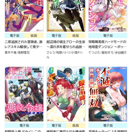
電子版
紙版
電子版
紙版
電子版
二度追放された冒険者、激
超辺境の領主アローの生活
攻略難易度ハードモードの
レアスキル駆使して美少女
～濡れ衣を着せられ追放さ
地球産ダンジョン ～ボッチ
軍団を育成中！ コミック版
れましたが、二人の女神と
が異世界の少女たちと、余
青木千尋
南野雪花
さとう
匈歌ハトリ
小畑チハ
てつぶた
衛知ぜろ
歩谷健介
（7）
新生活を送ります～ コミッ
裕で攻略するそうです！～
ル
ク版 （1）
コミック版（分冊版）
電子版
電子版
紙版
電子版
前略母上様 わたくしこの
婚約者に裏切られた錬金術
不滅チーターによる時間回