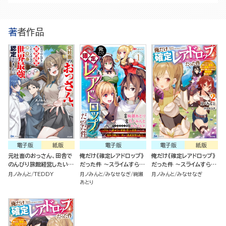
著者作品
電子版
紙版
電子版
電子版
紙版
元社畜のおっさん、田舎で
俺だけ《確定レアドロップ》
俺だけ《確定レアドロップ》
のんびり旅館経営したいだ
だった件 ～スライムすら倒
だった件 ～スライムすら倒
けなのに勝手に世界最強認
せない無能と罵られ追放さ
せない無能と罵られ追放さ
月ノみんと
TEDDY
月ノみんと
みなせなぎ
絢瀬
月ノみんと
みなせなぎ
定されました。
れたけど、初めて倒した一
れたけど、初めて倒した一
あとり
匹から強武器落ちました～
匹から強武器落ちました～
（分冊版）
（2）