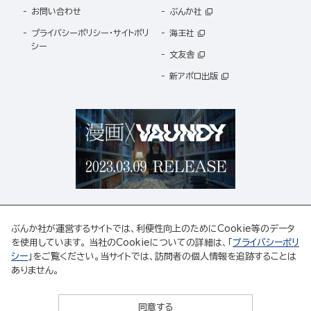
お問い合わせ
ぶんか社
プライバシーポリシー・サイトポリ
海王社
シー
文友舎
新アポロ出版
ぶんか社が運営するサイトでは、利便性向上のためにCookie等のデータ
を使用しています。 当社のCookieについての詳細は、「
プライバシーポリ
シー
」をご覧ください。当サイトでは、訪問者の個人情報を追跡することは
ABJマークは、この電子書店・電子書籍配信サービスが、著作権者からコンテンツ使用許諾を
ありません。
得た正規版配信サービスであることを示す登録商標(登録番号 第6091713号)です。
ABJマークの詳細、ABJマークを掲示しているサービスの一覧はこちら。
https://aebs.or.jp/
同意する