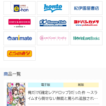
商品一覧
電子版
紙版
俺だけ《確定レアドロップ》だった件 ～スラ
イムすら倒せない無能と罵られ追放された
けど、初めて倒した一匹から強武器落ちま