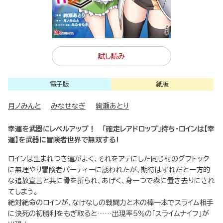
試し読み
電子版
紙版
月ノみんと
みなせなぎ
絢瀬あとり
幸運を武器にレベルアップ！ 「確定レアドロップ」持ち・ロインは【幸
運】を武器に冒険者世界で無双する!
ロインは生まれつき運がよく、それをアテにした同じ村のグフトック
に無理やり冒険者パーティーに誘われたが、期待はずれだと一方的
な追放宣言と共に骨を折られ、あげく、身一つで森に置き去りにされ
てしまう。
絶対絶命のロインが、なけなしの戦闘力と木の棒一本でスライム相手
に決死の初勝利をもぎ取ると……出現率5％の「スライムナイフ」が