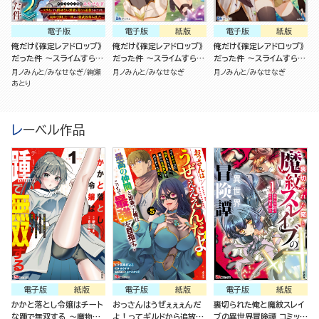
電子版
電子版
紙版
電子版
紙版
俺だけ《確定レアドロップ》
俺だけ《確定レアドロップ》
俺だけ《確定レアドロップ》
だった件 ～スライムすら倒
だった件 ～スライムすら倒
だった件 ～スライムすら倒
せない無能と罵られ追放さ
せない無能と罵られ追放さ
せない無能と罵られ追放さ
月ノみんと
みなせなぎ
絢瀬
月ノみんと
みなせなぎ
月ノみんと
みなせなぎ
れたけど、初めて倒した一
れたけど、初めて倒した一
れたけど、初めて倒した一
あとり
匹から強武器落ちました～
匹から強武器落ちました～
匹から強武器落ちました～
（分冊版）
（2）
レーベル作品
電子版
紙版
電子版
紙版
電子版
紙版
かかと落とし令嬢はチート
おっさんはうぜぇぇぇんだ
裏切られた俺と魔紋スレイ
な踵で無双する ～魔物を
よ！ってギルドから追放し
ブの異世界冒険譚 コミック