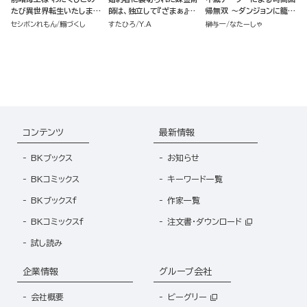
たび異世界転生いたしまし
師は、独立して『ざまぁ』し
帰無双 ～ダンジョンに籠っ
て、悪役令嬢になりました
ます（7）
て1万年。最弱だった俺が
セシボンれもん
鰯づくし
すたひろ
Y.A
榊与一
なたーしゃ
コミック版 （2）
失った家族とついでに世界
も救います～ コミック版
（分冊版）
コンテンツ
最新情報
BKブックス
お知らせ
BKコミックス
キーワード一覧
BKブックスf
作家一覧
BKコミックスf
注文書・ダウンロード
試し読み
企業情報
グループ会社
会社概要
ビーグリー