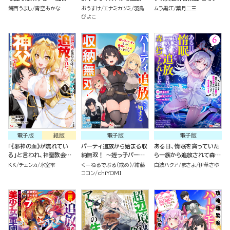
即死させて楽しんでいた
たくせに、後から復帰要請
版（1）
餅西うまし
青空あかな
おうすけ
エナミカツミ
羽鳥
ムラ黒江
葉月二三
ら、私を追放した実家が崩
を出されても遅い。最高の
ぴよこ
壊しました～ （1）
仲間と出会った俺はこっち
で最強を目指す！ （5）
電子版
紙版
電子版
電子版
「《邪神の血》が流れてい
パーティ追放から始まる収
ある日、惰眠を貪っていた
る」と言われ、神聖教会を
納無双！ ～姪っ子パーテ
ら一族から追放されて森に
追放された神父です。 ～理
ィといく最強ハーレム成り
捨てられました そのまま
KK
チェンカ
氷室雫
くーねるでぶる（戒め）
紺藤
白波ハクア
まさよ
伊草さゆ
不尽な理由で教会を追い出
上がり～ コミック版（分冊
寝てたら周りが勝手に魔物
ココン
chiYOMI
されたら、信仰対象の女神
版）
の国を作ってたけど、私は
様も一緒についてきちゃい
気にせず今日も眠ります
ました～ コミック版（1）
コミック版（6）