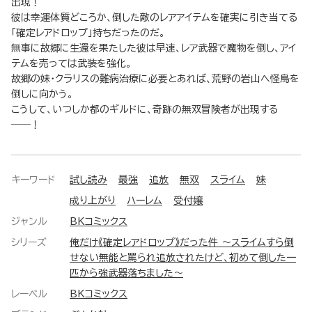
出現！
彼は幸運体質どころか、倒した敵のレアアイテムを確実に引き当てる
「確定レアドロップ」持ちだったのだ。
無事に故郷に生還を果たした彼は早速、レア武器で魔物を倒し、アイ
テムを売っては武装を強化。
故郷の妹・クラリスの難病治療に必要とあれば、荒野の岩山へ怪鳥を
倒しに向かう。
こうして、いつしか都のギルドに、奇跡の無双冒険者が出現する
――！
キーワード
試し読み
最強
追放
無双
スライム
妹
成り上がり
ハーレム
受付嬢
ジャンル
BKコミックス
シリーズ
俺だけ《確定レアドロップ》だった件 ～スライムすら倒
せない無能と罵られ追放されたけど、初めて倒した一
匹から強武器落ちました～
レーベル
BKコミックス