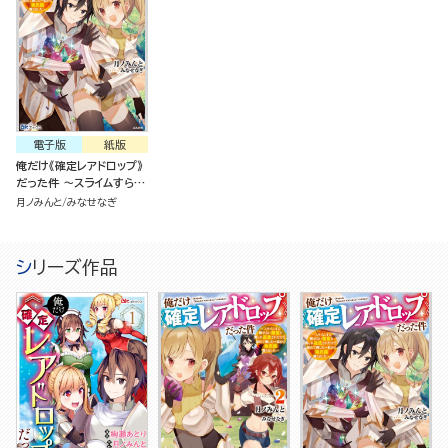
電子版
紙版
俺だけ《確定レアドロップ》
だった件 ～スライムすら倒
せない無能と罵られ追放さ
月ノみんと
みなせなぎ
れたけど、初めて倒した一
匹から強武器落ちました～
シリーズ作品