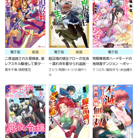
電子版
紙版
電子版
紙版
電子版
二度追放された冒険者、激
超辺境の領主アローの生活
攻略難易度ハードモードの
レアスキル駆使して美少女
～濡れ衣を着せられ追放さ
地球産ダンジョン ～ボッチ
軍団を育成中！ コミック版
れましたが、二人の女神と
が異世界の少女たちと、余
青木千尋
南野雪花
さとう
匈歌ハトリ
小畑チハ
てつぶた
衛知ぜろ
歩谷健介
（7）
新生活を送ります～ コミッ
裕で攻略するそうです！～
ル
ク版 （1）
コミック版（分冊版）