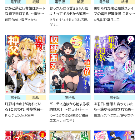
電子版
紙版
電子版
紙版
電子版
紙版
かかと落とし令嬢はチート
おっさんはうぜぇぇぇんだ
裏切られた俺と魔紋スレイ
な踵で無双する ～魔物を
よ！ってギルドから追放し
ブの異世界冒険譚 コミック
即死させて楽しんでいた
たくせに、後から復帰要請
版（1）
餅西うまし
青空あかな
おうすけ
エナミカツミ
羽鳥
ムラ黒江
葉月二三
ら、私を追放した実家が崩
を出されても遅い。最高の
ぴよこ
壊しました～ （1）
仲間と出会った俺はこっち
で最強を目指す！ （5）
電子版
紙版
電子版
電子版
「《邪神の血》が流れてい
パーティ追放から始まる収
ある日、惰眠を貪っていた
る」と言われ、神聖教会を
納無双！ ～姪っ子パーテ
ら一族から追放されて森に
追放された神父です。 ～理
ィといく最強ハーレム成り
捨てられました そのまま
KK
チェンカ
氷室雫
くーねるでぶる（戒め）
紺藤
白波ハクア
まさよ
伊草さゆ
不尽な理由で教会を追い出
上がり～ コミック版（分冊
寝てたら周りが勝手に魔物
ココン
chiYOMI
されたら、信仰対象の女神
版）
の国を作ってたけど、私は
様も一緒についてきちゃい
気にせず今日も眠ります
ました～ コミック版（1）
コミック版（6）