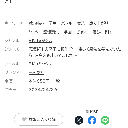
弾！
キーワード
試し読み
学生
バトル
魔法
成り上がり
ショタ
記憶喪失
学園
ざまぁ
落ちこぼれ
ジャンル
BKコミックス
シリーズ
悪徳領主の息子に転生!? ～楽しく魔法を学んでいた
ら、汚名を返上してました～
レーベル
BKコミックス
ブランド
ぶんか社
定価
本体650円 ＋ 税
発売日
2024/04/26
SHARE
お気に入り登録