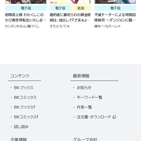
電子版
電子版
紙版
電子版
前略母上様 わたくしこの
婚約者に裏切られた錬金術
不滅チーターによる時間回
たび異世界転生いたしまし
師は、独立して『ざまぁ』し
帰無双 ～ダンジョンに籠っ
て、悪役令嬢になりました
ます（7）
て1万年。最弱だった俺が
セシボンれもん
鰯づくし
すたひろ
Y.A
榊与一
なたーしゃ
コミック版 （2）
失った家族とついでに世界
も救います～ コミック版
（分冊版）
コンテンツ
最新情報
BKブックス
お知らせ
BKコミックス
キーワード一覧
BKブックスf
作家一覧
BKコミックスf
注文書・ダウンロード
試し読み
企業情報
グループ会社