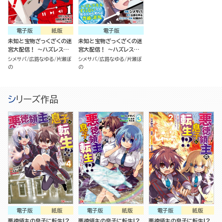
電子版
紙版
電子版
未知と宝物ざっくざくの迷
未知と宝物ざっくざくの迷
宮大配信！ ～ハズレスキ
宮大配信！ ～ハズレスキ
ルすらない凡人、見る人か
ルすらない凡人、見る人か
シメサバ
広路なゆる
片瀬ぼ
シメサバ
広路なゆる
片瀬ぼ
ら見れば普通に非凡でした
ら見れば普通に非凡でした
の
の
～ （1）
～（分冊版）
シリーズ作品
電子版
紙版
電子版
紙版
電子版
紙版
悪徳領主の息子に転生!?
悪徳領主の息子に転生!?
悪徳領主の息子に転生!?