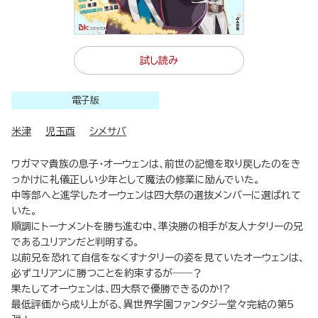
試し読み
電子版
米津
児玉酉
シメサバ
ワガママ貴族の息子・オーウェンは、前世の記憶を取り戻したのをき
っかけに礼儀正しい少年として魔法の修業に励んでいた。
中等部へと進学したオーウェンは四大祭の選抜メンバーに選ばれて
いた。
順調にトーナメントを勝ち進む中、準決勝の相手が友人ナタリーの兄
であるユリアンだと判明する。
以前兄を恐れて自信をなくすナタリーの姿を見ていたオーウェンは、
必ずユリアンに勝つことを約束するが――？
果たしてオーウェンは、四大祭で優勝できるのか!?
最低評価から成り上がる、異世界学園ファンタジー堂々完結の第5