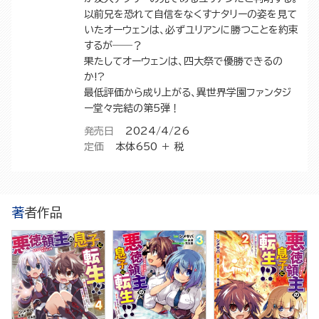
以前兄を恐れて自信をなくすナタリーの姿を見て
いたオーウェンは、必ずユリアンに勝つことを約束
するが――？
果たしてオーウェンは、四大祭で優勝できるの
か!?
最低評価から成り上がる、異世界学園ファンタジ
ー堂々完結の第5弾！
発売日
2024/4/26
定価
本体650 ＋ 税
著者作品