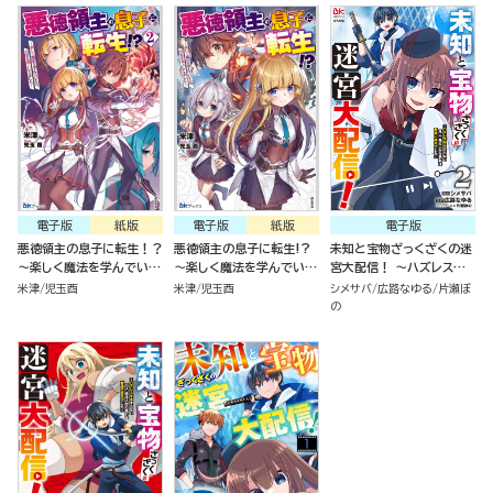
電子版
紙版
電子版
紙版
電子版
悪徳領主の息子に転生！？
悪徳領主の息子に転生!?
未知と宝物ざっくざくの迷
～楽しく魔法を学んでいた
～楽しく魔法を学んでいた
宮大配信！ ～ハズレスキ
ら、汚名を返上してました
ら、汚名を返上してました
ルすらない凡人、見る人か
米津
児玉酉
米津
児玉酉
シメサバ
広路なゆる
片瀬ぼ
～（２）
～
ら見れば普通に非凡でした
の
～（2）