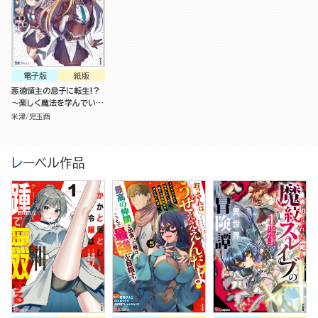
電子版
紙版
悪徳領主の息子に転生!?
～楽しく魔法を学んでいた
ら、汚名を返上してました
米津
児玉酉
～
レーベル作品