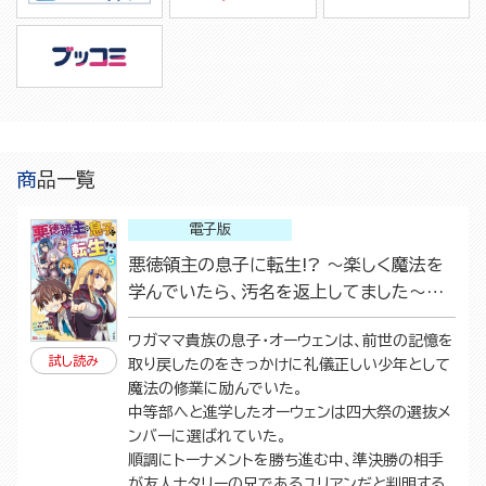
商品一覧
電子版
悪徳領主の息子に転生!? ～楽しく魔法を
学んでいたら、汚名を返上してました～
（5）
ワガママ貴族の息子・オーウェンは、前世の記憶を
試し読み
取り戻したのをきっかけに礼儀正しい少年として
魔法の修業に励んでいた。
中等部へと進学したオーウェンは四大祭の選抜メ
ンバーに選ばれていた。
順調にトーナメントを勝ち進む中、準決勝の相手
が友人ナタリーの兄であるユリアンだと判明する。