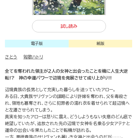
試し読み
電子版
紙版
さとう
匈歌ハトリ
全てを奪われた領主が２人の女神と出会ったことを機に人生大逆
転!? 神の幸運パワーで辺境を発展させて成り上がり!!
辺境貴族の長男として充実した暮らしを送っていたアロー。
ある日、大貴族サリヴァンの謀略により許嫁を奪われ、父を毒殺さ
れ、領地も簒奪され、さらに犯罪者の濡れ衣を着せられて超辺境へ
と左遷させられてしまう。
真実を知ったアローは怒りに震え、どうしようもない失意のどん底で
絶望していたが、追放された先の辺境で女神を名乗る少女アテナと
運命の出会いを果たしたことで転機が訪れる。
一方、悪徳貴族のサリヴァンも麗しき女神と出会うのだが……。