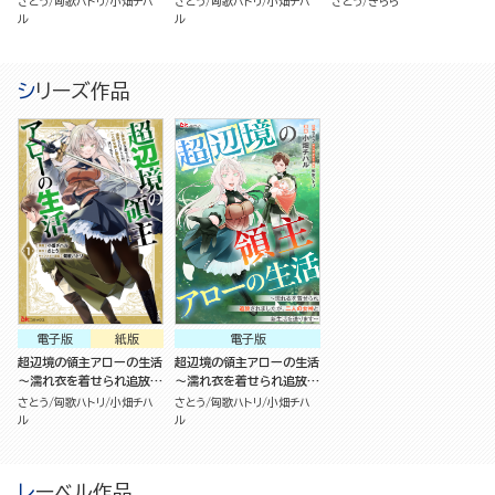
さとう
匈歌ハトリ
小畑チハ
さとう
匈歌ハトリ
小畑チハ
さとう
きらら
新生活を送ります～ コミッ
新生活を送ります～ コミッ
ル
ル
ク版 （1）
ク版（分冊版）
シリーズ作品
電子版
紙版
電子版
超辺境の領主アローの生活
超辺境の領主アローの生活
～濡れ衣を着せられ追放さ
～濡れ衣を着せられ追放さ
れましたが、二人の女神と
れましたが、二人の女神と
さとう
匈歌ハトリ
小畑チハ
さとう
匈歌ハトリ
小畑チハ
新生活を送ります～ コミッ
新生活を送ります～ コミッ
ル
ル
ク版 （1）
ク版（分冊版）
レーベル作品