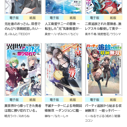
電子版
紙版
電子版
紙版
電子版
紙版
元社畜のおっさん、田舎で
人工衛星サニーの冒険 ～
二度追放された冒険者、激
のんびり旅館経営したいだ
転生した“元”気象衛星がお
レアスキル駆使して美少女
けなのに勝手に世界最強認
天気令嬢になるまで～
軍団を育成中！
月ノみんと
TEDDY
真安一
いずみけい
ちどり
青木千尋
南野雪花
ウラシマ
定されました。
電子版
紙版
電子版
紙版
電子版
紙版
異世界から帰ってきた勇者
不滅チーターによる時間回
パーティ追放から始まる収
は既に擦り切れている。
帰無双 ～ダンジョンに籠っ
納無双！ ～姪っ子パーテ
て1万年。最弱だった俺が
ィといく最強ハーレム成り
暁月ライト
えめらね
榊与一
なたーしゃ
くーねるでぶる（戒め）
紺藤
失った家族とついでに世界
上がり～
ココン
も救います～