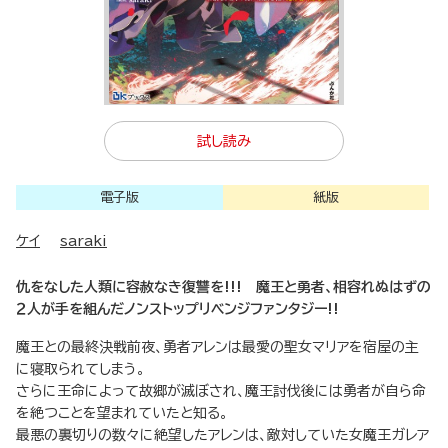
試し読み
電子版
紙版
ケイ
saraki
仇をなした人類に容赦なき復讐を!!! 魔王と勇者、相容れぬはずの
２人が手を組んだノンストップリベンジファンタジー!!
魔王との最終決戦前夜、勇者アレンは最愛の聖女マリアを宿屋の主
に寝取られてしまう。
さらに王命によって故郷が滅ぼされ、魔王討伐後には勇者が自ら命
を絶つことを望まれていたと知る。
最悪の裏切りの数々に絶望したアレンは、敵対していた女魔王ガレア