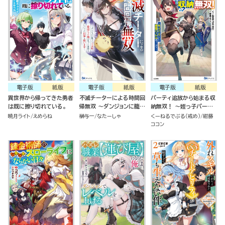
電子版
紙版
電子版
紙版
電子版
紙版
異世界から帰ってきた勇者
不滅チーターによる時間回
パーティ追放から始まる収
は既に擦り切れている。
帰無双 ～ダンジョンに籠っ
納無双！ ～姪っ子パーテ
て1万年。最弱だった俺が
ィといく最強ハーレム成り
暁月ライト
えめらね
榊与一
なたーしゃ
くーねるでぶる（戒め）
紺藤
失った家族とついでに世界
上がり～
ココン
も救います～