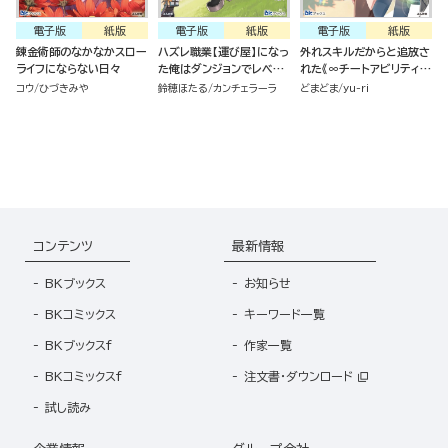
電子版
紙版
電子版
紙版
電子版
紙版
錬金術師のなかなかスロー
ハズレ職業【運び屋】になっ
外れスキルだからと追放さ
ライフにならない日々
た俺はダンジョンでレベル
れた《∞チートアビリティ》
を上げる
が強すぎて草も生えない件
コウ
ひづきみや
鈴穂ほたる
カンチェラーラ
どまどま
yu-ri
～偶然助けた第三王女にど
ちゃくそ溺愛されるし、前
よりも断然楽しい生活送っ
てます～ （2）
コンテンツ
最新情報
BKブックス
お知らせ
BKコミックス
キーワード一覧
BKブックスf
作家一覧
BKコミックスf
注文書・ダウンロード
試し読み