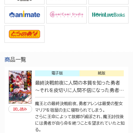
商品一覧
電子版
紙版
最終決戦前夜に人間の本質を知った勇者
～それを皮切りに人間不信になった勇者は
そこから反転攻勢。「許してくれ」と言っても
魔王との最終決戦前夜、勇者アレンは最愛の聖女
もう遅い。お前ら人間の為に頑張る程、俺
試し読み
マリアを宿屋の主に寝取られてしまう。
は甘くはない～
さらに王命によって故郷が滅ぼされ、魔王討伐後
には勇者が自ら命を絶つことを望まれていたと知
る。