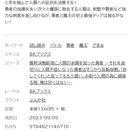
と手を組んで人類への反抗を決意する！
勇者の加護を失い次々と魔族に敗北する人類は、剣聖や賢者など強
力な刺客を差し向けるが、勇者と魔王の史上最強タッグは揺るがな
い！
キーワード
試し読み
バトル
勇者
魔王
ざまぁ
ジャンル
BKブックス
シリーズ
最終決戦前夜に人間の本質を知った勇者 ～それを皮
切りに人間不信になった勇者はそこから反転攻勢。「許
してくれ」と言ってももう遅い。お前ら人間の為に頑張
る程、俺は甘くはない～
レーベル
BKブックス
ブランド
ぶんか社
定価
本体1360円 ＋ 税
発売日
2023/09/05
ISBN
9784821146710