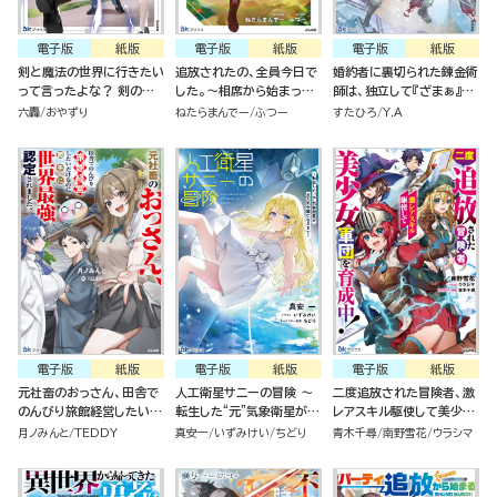
電子版
紙版
電子版
紙版
電子版
紙版
剣と魔法の世界に行きたい
追放されたの、全員今日で
婚約者に裏切られた錬金術
って言ったよな？ 剣の魔
した。～相席から始まった
師は、独立して『ざまぁ』し
法じゃなくてさ？ ～ギフト
仮パーティーが噛み合いす
ます(3)
六轟
おやずり
ねたらまんでー
ふつー
すたひろ
Y.A
「剣魔法」でゲーム世界を美
ぎて、復帰要請はお断りし
少女たちと駆け抜ける～
ます～
電子版
紙版
電子版
紙版
電子版
紙版
元社畜のおっさん、田舎で
人工衛星サニーの冒険 ～
二度追放された冒険者、激
のんびり旅館経営したいだ
転生した“元”気象衛星がお
レアスキル駆使して美少女
けなのに勝手に世界最強認
天気令嬢になるまで～
軍団を育成中！
月ノみんと
TEDDY
真安一
いずみけい
ちどり
青木千尋
南野雪花
ウラシマ
定されました。