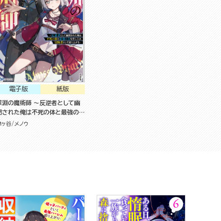
電子版
紙版
深淵の魔術師 ～反逆者として幽
閉された俺は不死の体と最強の力
を手に入れ冒険者として成り上が
津ヶ谷
メノウ
る～