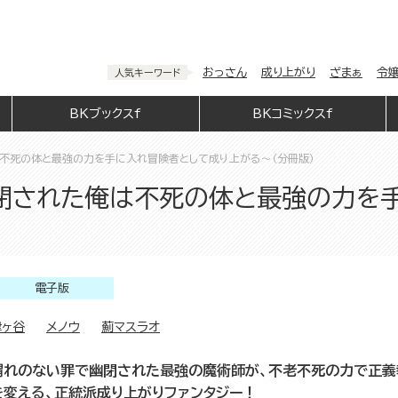
おっさん
成り上がり
ざまぁ
令
人気キーワード
BKブックスf
BKコミックスf
不死の体と最強の力を手に入れ冒険者として成り上がる～（分冊版）
閉された俺は不死の体と最強の力を
電子版
津ヶ谷
メノウ
薊マスラオ
謂れのない罪で幽閉された最強の魔術師が、不老不死の力で正義
を変える、正統派成り上がりファンタジー！