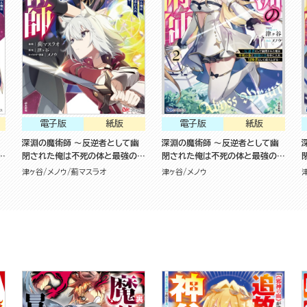
電子版
紙版
電子版
紙版
深淵の魔術師 ～反逆者として幽
深淵の魔術師 ～反逆者として幽
力
閉された俺は不死の体と最強の力
閉された俺は不死の体と最強の力
が
を手に入れ冒険者として成り上が
を手に入れ冒険者として成り上が
津ヶ谷
メノウ
薊マスラオ
津ヶ谷
メノウ
る～（1）
る～ （2）