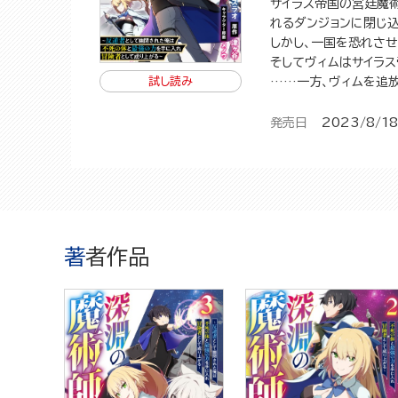
サイラス帝国の宮廷魔
れるダンジョンに閉じ込
しかし、一国を恐れさ
そしてヴィムはサイラス
……一方、ヴィムを追
試し読み
発売日
2023/8/18
著者作品