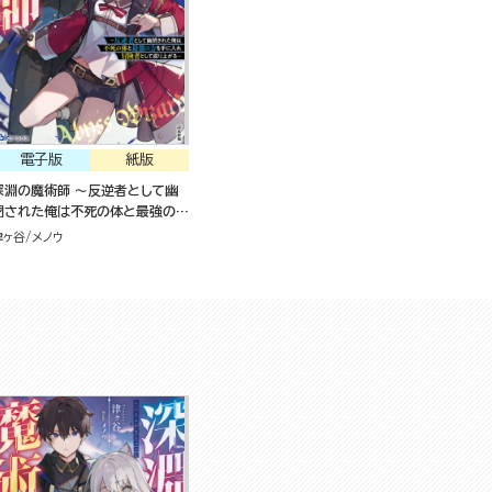
電子版
紙版
深淵の魔術師 ～反逆者として幽
閉された俺は不死の体と最強の力
を手に入れ冒険者として成り上が
津ヶ谷
メノウ
る～