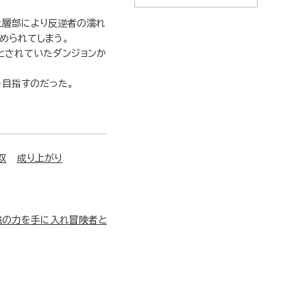
上層部により反逆者の濡れ
められてしまう。
とされていたダンジョンか
を目指すのだった。
双
成り上がり
強の力を手に入れ冒険者と