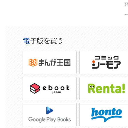
電子版を買う