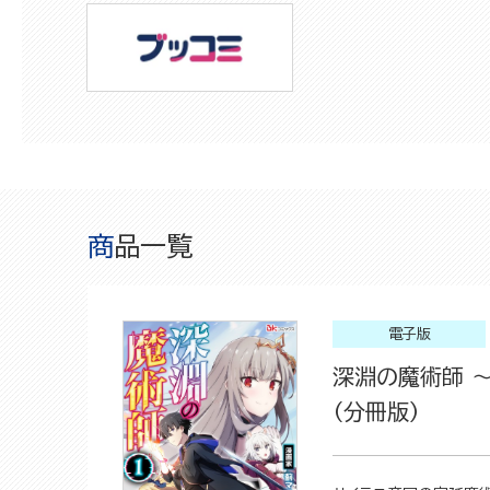
商品一覧
電子版
深淵の魔術師 
（分冊版）