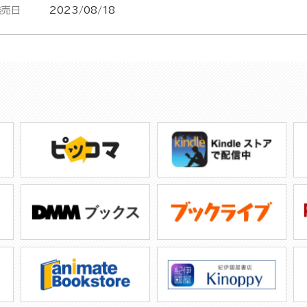
発売日
2023/08/18