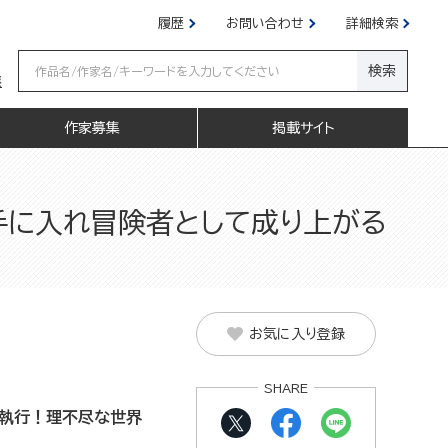
履歴
お問い合わせ
詳細検索
検索
嬢
作家募集
掲載サイト
手に入れ冒険者として成り上がる
お気に入り登録
SHARE
執行！理不尽な世界