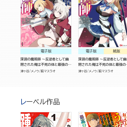
電子版
電子版
紙版
深淵の魔術師 ～反逆者として幽
深淵の魔術師 ～反逆者として幽
閉された俺は不死の体と最強の力
閉された俺は不死の体と最強の
を手に入れ冒険者として成り上が
を手に入れ冒険者として成り上
津ヶ谷
メノウ
薊マスラオ
津ヶ谷
メノウ
薊マスラオ
る～（3）
る～（2）
レーベル作品