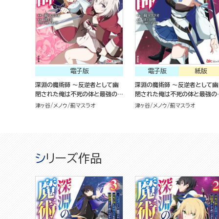
電子版
電子版
紙版
深淵の魔術師 ～反逆者として幽
深淵の魔術師 ～反逆者として幽
閉された俺は不死の体と最強の力
閉された俺は不死の体と最強の
を手に入れ冒険者として成り上が
を手に入れ冒険者として成り上
津ヶ谷
メノウ
薊マスラオ
津ヶ谷
メノウ
薊マスラオ
る～（3）
る～（2）
シリーズ作品