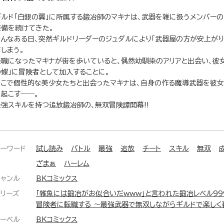
ギルド「白銀の翼」に所属する鍛冶師のマキナは、武器を雑に扱うメンバーの
整備を続けてきた。
そんなある日、突然ギルドリーダーのジュダルにより「武器屋の方が安上が
しまう。
無職になったマキナが街を歩いていると、偶然幼馴染のアリアと出会い、彼
の蝶」に冒険者として加入することに。
そこで個性的な美少女たちと出会ったマキナは、自身の作る魔導武器を彼女
を起こす――。
最強スキルを持つ追放鍛冶師の、無双冒険譚開幕!!
キーワード
試し読み
バトル
最強
追放
チート
スキル
無双
ざまぁ
ハーレム
ジャンル
BKコミックス
シリーズ
「雑魚には鍛冶がお似合いだwww」と言われた鍛冶レベル99
冒険者に転職する ～最強武器で無双しながらギルドで楽しく
レーベル
BKコミックス