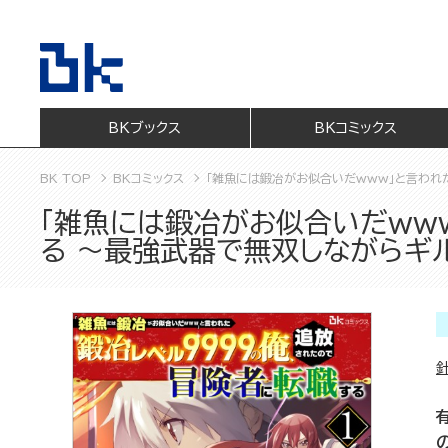
BKブックス
BKコミックス
BK TOP
BKコミックス
「雑魚には鍛冶がお似合いだwww」と言われ
「雑魚には鍛冶がお似合いだww
る ～最強武器で無双しながらギ