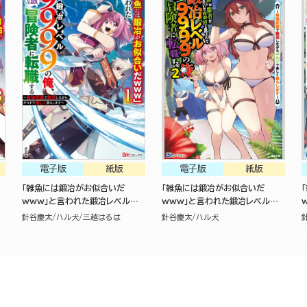
電子版
紙版
電子版
紙版
「雑魚には鍛冶がお似合いだ
「雑魚には鍛冶がお似合いだ
www」と言われた鍛冶レベル
www」と言われた鍛冶レベル
険
9999の俺、追放されたので冒険
9999の俺、追放されたので冒険
針谷慶太
ハル犬
三越はるは
針谷慶太
ハル犬
者に転職する ～最強武器で無双
者に転職する ～最強武器で無双
す
しながらギルドで楽しく暮らします
しながらギルドで楽しく暮らします
～（1）
～ （2）