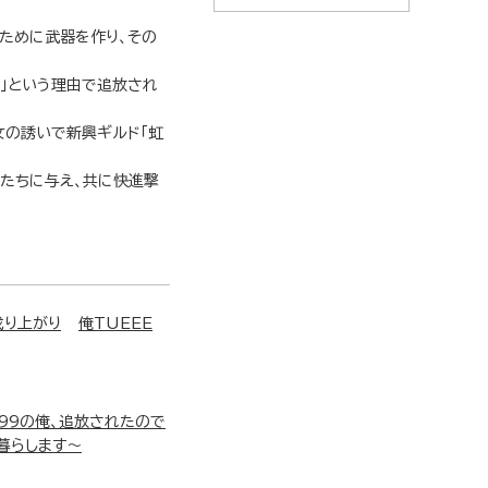
ために武器を作り、その
り」という理由で追放され
女の誘いで新興ギルド「虹
たちに与え、共に快進撃
成り上がり
俺TUEEE
99の俺、追放されたので
暮らします～