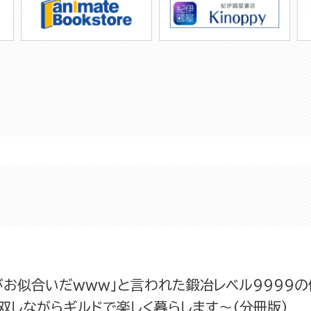
がお似合いだwww」と言われた鍛冶レベル9999
双しながらギルドで楽しく暮らします～（分冊版）