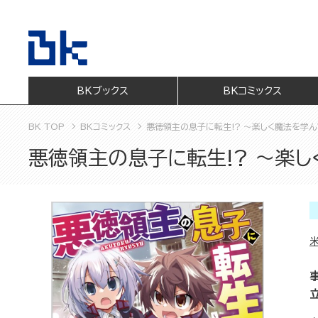
BKブックス
BKコミックス
BK TOP
BKコミックス
悪徳領主の息子に転生!? ～楽しく魔法を学ん
悪徳領主の息子に転生!? ～楽し