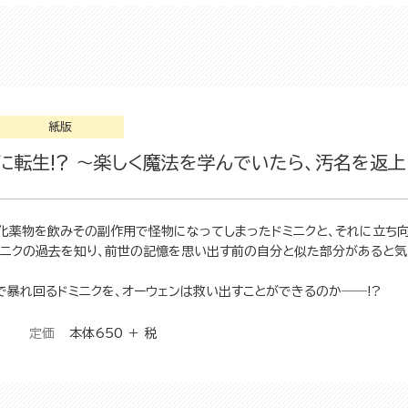
紙版
転生!? ～楽しく魔法を学んでいたら、汚名を返上
化薬物を飲みその副作用で怪物になってしまったドミニクと、それに立ち向
ミニクの過去を知り、前世の記憶を思い出す前の自分と似た部分があると気
で暴れ回るドミニクを、オーウェンは救い出すことができるのか――!?
定価
本体650 ＋ 税