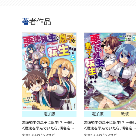
著者作品
電子版
電子版
紙版
悪徳領主の息子に転生!? ～楽し
悪徳領主の息子に転生!? ～楽し
く魔法を学んでいたら、汚名を返
く魔法を学んでいたら、汚名を返
上してました～（5）
上してました～（3）
米津
児玉酉
シメサバ
米津
児玉酉
シメサバ