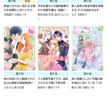
電子版
紙版
電子版
電子版
素直になれない雪乙女は眠
汚名を着せられ婚約破棄さ
獣人皇帝は男装令嬢を溺愛
れる竜騎士に甘くとかされ
れた伯爵令嬢は、結婚に理
する ただの従者のはずで
る（１）
想は抱かないコミック版
すが！ コミック版（分冊版）
待鳥園子
水瀬はづき
黒色豆腐
花宵
酒井だんごむ
なげ
友野紅子
（3）
し
電子版
電子版
電子版
妹の召使いから解放された
ゴミ屋敷令嬢ですが、追放
馬小屋暮らしのご令嬢は案
私は公爵家の家庭教師にな
された王子様（子供の姿に
外領主に向いている？（6）
りまして コミック版 （3）
された超有能魔法使い）を
七杜のん
春乃紅葉
春原まい
優月アカネ
藪犬小夏
石動なつめ
拾ったら溺愛されました！
（2）