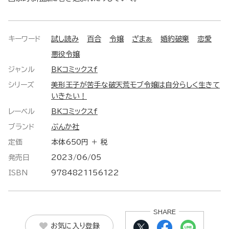
キーワード
試し読み
百合
令嬢
ざまぁ
婚約破棄
恋愛
悪役令嬢
ジャンル
BKコミックスf
シリーズ
美形王子が苦手な破天荒モブ令嬢は自分らしく生きて
いきたい！
レーベル
BKコミックスf
ブランド
ぶんか社
定価
本体650円 ＋ 税
発売日
2023/06/05
ISBN
9784821156122
SHARE
お気に入り登録