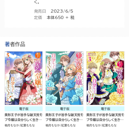
く。
発売日
2023/6/5
定価
本体650 ＋ 税
著者作品
電子版
電子版
電子版
美形王子が苦手な破天荒モ
美形王子が苦手な破天荒モ
美形王子が苦手な破天荒モ
ブ令嬢は自分らしく生きて
ブ令嬢は自分らしく生きて
ブ令嬢は自分らしく生きて
いきたい！（5）
いきたい！（4）
いきたい！（3）
柚月もなか
紅葉ももな
柚月もなか
紅葉ももな
柚月もなか
紅葉ももな