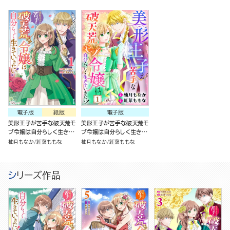
電子版
紙版
電子版
美形王子が苦手な破天荒モ
美形王子が苦手な破天荒モ
ブ令嬢は自分らしく生きて
ブ令嬢は自分らしく生きて
いきたい！（1）
いきたい！（分冊版）
柚月もなか
紅葉ももな
柚月もなか
紅葉ももな
シリーズ作品