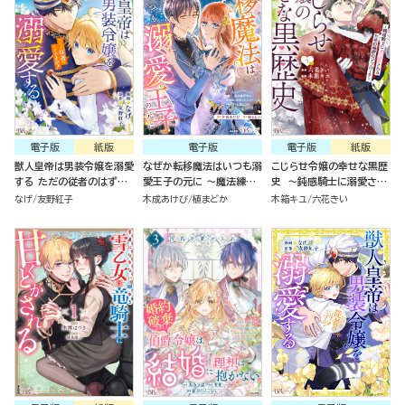
電子版
紙版
電子版
電子版
紙版
獣人皇帝は男装令嬢を溺愛
なぜか転移魔法はいつも溺
こじらせ令嬢の幸せな黒歴
する ただの従者のはずで
愛王子の元に ～魔法練習
史 ～鈍感騎士に溺愛され
すが！ コミック版（１）
中の皇女は、初恋こじらせ
るための秘密のアプローチ
なげ
友野紅子
木成あけび
植まどか
木箱キユ
六花きい
王子のお気に入り～ コミッ
～(1)
ク版 （2）