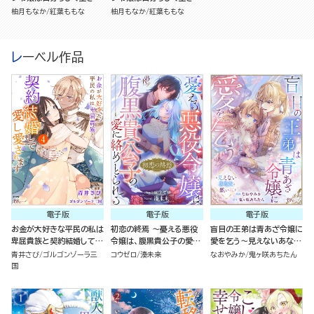
いきたい！（1）
いきたい！（分冊版）
柚月もなか
紅葉ももな
柚月もなか
紅葉ももな
レーベル作品
電子版
電子版
電子版
お金が大好きな平民の私は
初恋の終焉 ～憂える悪役
盲目の王弟は青あざ令嬢に
卑屈貴族と契約結婚して愛
令嬢は、腹黒貴公子の愛に
愛を乞う～見えないあなた
し愛されます コミック版
絡めとられる～
と醜い私～ コミック版
青井さび
ゴルゴンゾーラ三
コウゼロ
湊未来
なおやみか
鬼ヶ咲あちたん
（4）
国