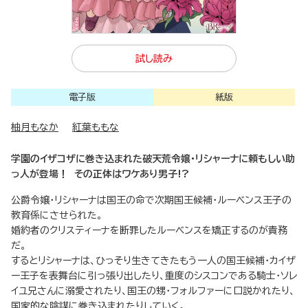
試し読み
電子版
紙版
柚月もなか
紅葉ももな
学園のイザコザに巻き込まれた破天荒令嬢・リシャーナに頼もしい助
っ人が登場！ その正体はワケあり男子!?
公爵令嬢・リシャーナは国王の命で次期国王候補・ルーベンス王子の
教育係にさせられた。
婚約者のクリスティーナを断罪したルーベンスを矯正するのが責務
だ。
するとリシャーナは、ひっそり生きてきたもう一人の国王候補・カイザ
ー王子を表舞台に引っ張り出したり、重度のシスコンである騎士・ソレ
イユ兄さんに溺愛されたり、国王の甥・フォルファーに口説かれたり、
国家的な陰謀に巻き込まれたりしていく。