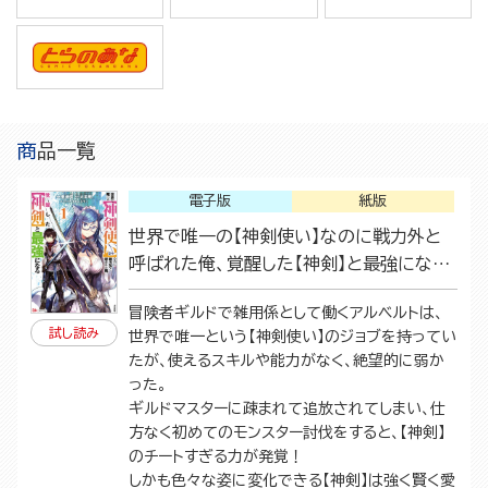
商品一覧
電子版
紙版
世界で唯一の【神剣使い】なのに戦力外と
呼ばれた俺、覚醒した【神剣】と最強になる
（1）
冒険者ギルドで雑用係として働くアルベルトは、
試し読み
世界で唯一という【神剣使い】のジョブを持ってい
たが、使えるスキルや能力がなく、絶望的に弱か
った。
ギルドマスターに疎まれて追放されてしまい、仕
方なく初めてのモンスター討伐をすると、【神剣】
のチートすぎる力が発覚！
しかも色々な姿に変化できる【神剣】は強く賢く愛