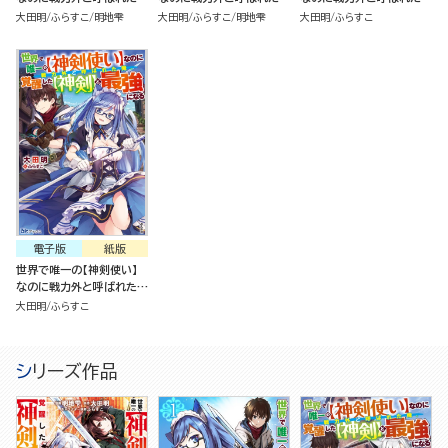
俺、覚醒した【神剣】と最強
俺、覚醒した【神剣】と最強
俺、覚醒した【神剣】と最強
大田明
ふらすこ
明地雫
大田明
ふらすこ
明地雫
大田明
ふらすこ
になる（2）
になる（分冊版）
になる （2）
電子版
紙版
世界で唯一の【神剣使い】
なのに戦力外と呼ばれた
俺、覚醒した【神剣】と最強
大田明
ふらすこ
になる
シリーズ作品