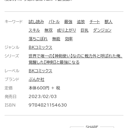
キーワード
試し読み
バトル
最強
追放
チート
獣人
スキル
無双
成り上がり
巨乳
ダンジョン
落ちこぼれ
無能
効率
ジャンル
BKコミックス
シリーズ
世界で唯一の【神剣使い】なのに戦力外と呼ばれた俺、
覚醒した【神剣】と最強になる
レーベル
BKコミックス
ブランド
ぶんか社
定価
本体600円 ＋ 税
発売日
2023/02/03
ISBN
9784821154630
SHARE