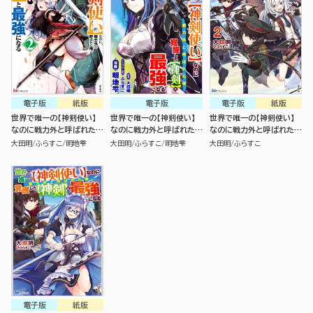
電子版
紙版
電子版
電子版
紙版
世界で唯一の【神剣使い】
世界で唯一の【神剣使い】
世界で唯一の【神剣使い】
なのに戦力外と呼ばれた
なのに戦力外と呼ばれた
なのに戦力外と呼ばれた
俺、覚醒した【神剣】と最強
俺、覚醒した【神剣】と最強
俺、覚醒した【神剣】と最強
大田明
ふらすこ
明地雫
大田明
ふらすこ
明地雫
大田明
ふらすこ
になる（2）
になる（分冊版）
になる （2）
電子版
紙版