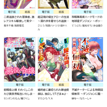
電子版
紙版
電子版
紙版
電子版
二度追放された冒険者、激
超辺境の領主アローの生活
攻略難易度ハードモードの
レアスキル駆使して美少女
～濡れ衣を着せられ追放さ
地球産ダンジョン ～ボッチ
軍団を育成中！ コミック版
れましたが、二人の女神と
が異世界の少女たちと、余
青木千尋
南野雪花
さとう
匈歌ハトリ
小畑チハ
てつぶた
衛知ぜろ
歩谷健介
（7）
新生活を送ります～ コミッ
裕で攻略するそうです！～
ル
ク版 （1）
コミック版（分冊版）
電子版
電子版
紙版
電子版
前略母上様 わたくしこの
婚約者に裏切られた錬金術
不滅チーターによる時間回
たび異世界転生いたしまし
師は、独立して『ざまぁ』し
帰無双 ～ダンジョンに籠っ
て、悪役令嬢になりました
ます（7）
て1万年。最弱だった俺が
セシボンれもん
鰯づくし
すたひろ
Y.A
榊与一
なたーしゃ
コミック版 （2）
失った家族とついでに世界
も救います～ コミック版