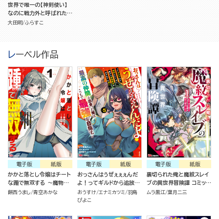
世界で唯一の【神剣使い】
なのに戦力外と呼ばれた
俺、覚醒した【神剣】と最強
大田明
ふらすこ
になる
レーベル作品
電子版
紙版
電子版
紙版
電子版
紙版
かかと落とし令嬢はチート
おっさんはうぜぇぇぇんだ
裏切られた俺と魔紋スレイ
な踵で無双する ～魔物を
よ！ってギルドから追放し
ブの異世界冒険譚 コミック
即死させて楽しんでいた
たくせに、後から復帰要請
版（1）
餅西うまし
青空あかな
おうすけ
エナミカツミ
羽鳥
ムラ黒江
葉月二三
ら、私を追放した実家が崩
を出されても遅い。最高の
ぴよこ
壊しました～ （1）
仲間と出会った俺はこっち
で最強を目指す！ （5）