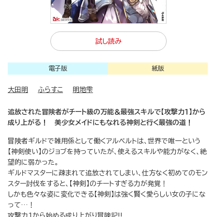
試し読み
電子版
紙版
大田明
ふらすこ
明地雫
追放された冒険者がチート級の万能＆最強スキルで【攻撃力１】から
成り上がる！ 美少女メイドにもなれる神剣と行く最強の道！
冒険者ギルドで雑用係として働くアルベルトは、世界で唯一という
【神剣使い】のジョブを持っていたが、使えるスキルや能力がなく、絶
望的に弱かった。
ギルドマスターに疎まれて追放されてしまい、仕方なく初めてのモン
スター討伐をすると、【神剣】のチートすぎる力が発覚！
しかも色々な姿に変化できる【神剣】は強く賢く愛らしい女の子にな
って…！
攻撃力1から始める成り上がり冒険記!!