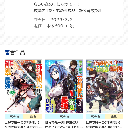
らしい女の子になって…！
攻撃力1から始める成り上がり冒険記!!
発売日
2023/2/3
定価
本体600 ＋ 税
著者作品
電子版
紙版
電子版
電子版
紙版
世界で唯一の【神剣使い】
世界で唯一の【神剣使い】
世界で唯一の【神剣使い】
なのに戦力外と呼ばれた
なのに戦力外と呼ばれた
なのに戦力外と呼ばれた