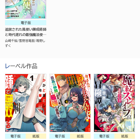
電子版
追放された風使い錬成術師
と時代遅れの最強魔法使い
（分冊版）
山﨑千裕
雪野宮竜胆
苺野し
ずく
レーベル作品
電子版
紙版
電子版
紙版
電子版
紙版