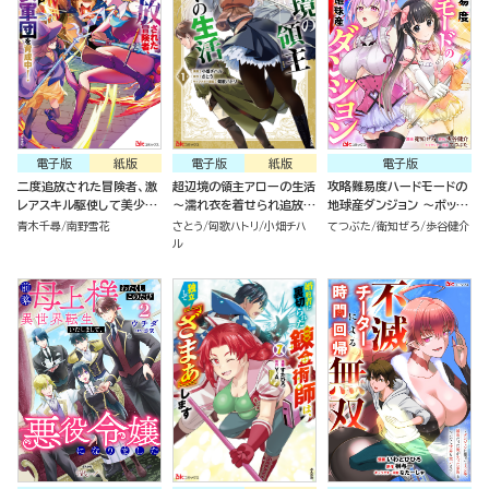
電子版
紙版
電子版
紙版
電子版
二度追放された冒険者、激
超辺境の領主アローの生活
攻略難易度ハードモードの
レアスキル駆使して美少女
～濡れ衣を着せられ追放さ
地球産ダンジョン ～ボッチ
軍団を育成中！ コミック版
れましたが、二人の女神と
が異世界の少女たちと、余
青木千尋
南野雪花
さとう
匈歌ハトリ
小畑チハ
てつぶた
衛知ぜろ
歩谷健介
（7）
新生活を送ります～ コミッ
裕で攻略するそうです！～
ル
ク版 （1）
コミック版（分冊版）