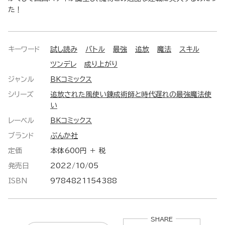
た！
キーワード
試し読み
バトル
最強
追放
魔法
スキル
ツンデレ
成り上がり
ジャンル
BKコミックス
シリーズ
追放された風使い錬成術師と時代遅れの最強魔法使
い
レーベル
BKコミックス
ブランド
ぶんか社
定価
本体600円 ＋ 税
発売日
2022/10/05
ISBN
9784821154388
SHARE