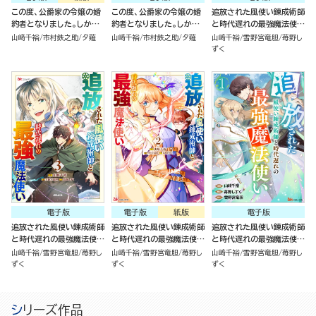
この度、公爵家の令嬢の婚
この度、公爵家の令嬢の婚
追放された風使い錬成術師
約者となりました。しかし、
約者となりました。しかし、
と時代遅れの最強魔法使い
噂では性格が悪く、十歳も
噂では性格が悪く、十歳も
（4）
山﨑千裕
市村鉄之助
夕薙
山﨑千裕
市村鉄之助
夕薙
山﨑千裕
雪野宮竜胆
苺野し
年上です。（1）
年上です。（分冊版）
ずく
電子版
電子版
紙版
電子版
追放された風使い錬成術師
追放された風使い錬成術師
追放された風使い錬成術師
と時代遅れの最強魔法使い
と時代遅れの最強魔法使い
と時代遅れの最強魔法使い
（3）
（2）
（分冊版）
山﨑千裕
雪野宮竜胆
苺野し
山﨑千裕
雪野宮竜胆
苺野し
山﨑千裕
雪野宮竜胆
苺野し
ずく
ずく
ずく
シリーズ作品