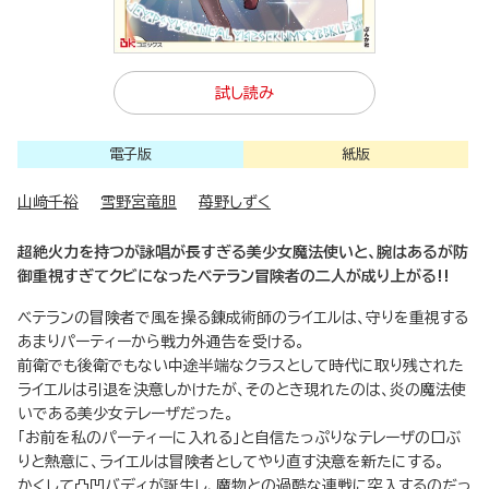
試し読み
電子版
紙版
山﨑千裕
雪野宮竜胆
苺野しずく
超絶火力を持つが詠唱が長すぎる美少女魔法使いと、腕はあるが防
御重視すぎてクビになったベテラン冒険者の二人が成り上がる!!
ベテランの冒険者で風を操る錬成術師のライエルは、守りを重視する
あまりパーティーから戦力外通告を受ける。
前衛でも後衛でもない中途半端なクラスとして時代に取り残された
ライエルは引退を決意しかけたが、そのとき現れたのは、炎の魔法使
いである美少女テレーザだった。
「お前を私のパーティーに入れる」と自信たっぷりなテレーザの口ぶ
りと熱意に、ライエルは冒険者としてやり直す決意を新たにする。
かくして凸凹バディが誕生し、魔物との過酷な連戦に突入するのだっ