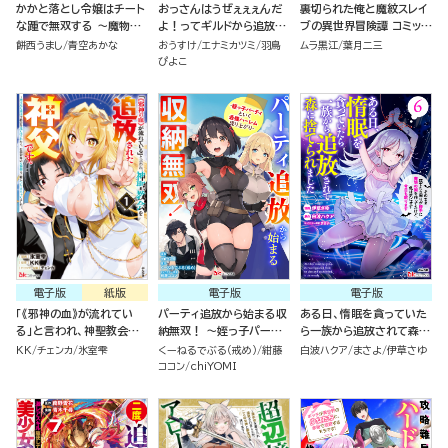
かかと落とし令嬢はチート
おっさんはうぜぇぇぇんだ
裏切られた俺と魔紋スレイ
な踵で無双する ～魔物を
よ！ってギルドから追放し
ブの異世界冒険譚 コミック
即死させて楽しんでいた
たくせに、後から復帰要請
版（1）
餅西うまし
青空あかな
おうすけ
エナミカツミ
羽鳥
ムラ黒江
葉月二三
ら、私を追放した実家が崩
を出されても遅い。最高の
ぴよこ
壊しました～ （1）
仲間と出会った俺はこっち
で最強を目指す！ （5）
電子版
紙版
電子版
電子版
「《邪神の血》が流れてい
パーティ追放から始まる収
ある日、惰眠を貪っていた
る」と言われ、神聖教会を
納無双！ ～姪っ子パーテ
ら一族から追放されて森に
追放された神父です。 ～理
ィといく最強ハーレム成り
捨てられました そのまま
KK
チェンカ
氷室雫
くーねるでぶる（戒め）
紺藤
白波ハクア
まさよ
伊草さゆ
不尽な理由で教会を追い出
上がり～ コミック版（分冊
寝てたら周りが勝手に魔物
ココン
chiYOMI
されたら、信仰対象の女神
版）
の国を作ってたけど、私は
様も一緒についてきちゃい
気にせず今日も眠ります
ました～ コミック版（1）
コミック版（6）