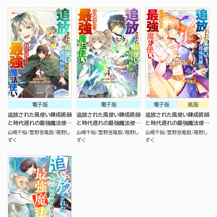
電子版
電子版
電子版
紙版
追放された風使い錬成術師
追放された風使い錬成術師
追放された風使い錬成術師
と時代遅れの最強魔法使い
と時代遅れの最強魔法使い
と時代遅れの最強魔法使い
（3）
（4）
（2）
山﨑千裕
雪野宮竜胆
苺野し
山﨑千裕
雪野宮竜胆
苺野し
山﨑千裕
雪野宮竜胆
苺野し
ずく
ずく
ずく