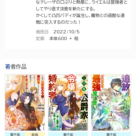
なテレーザの口ぶりと熱意に、ライエルは冒険者と
してやり直す決意を新たにする。
かくして凸凹バディが誕生し、魔物との過酷な連
戦に突入するのだった！
発売日
2022/10/5
定価
本体600 ＋ 税
著者作品
電子版
紙版
電子版
電子版