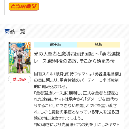
商品一覧
電子版
紙版
光の大聖者と魔導帝国建国記 ～『勇者選抜
レース』勝利後の追放、そこから始まる伝説
の国づくり～
固有スキル『献身』を持つヤマトは『勇者選定機構』
試し読み
の目に留まり、勇者候補のパーティーに半ば強制
的に組み込まれる。
『勇者選抜レース』に勝利し、正式な勇者と認定さ
れた途端にヤマトは勇者から「ダメージを肩代わ
りすることしかできない無能」とクビを言い渡さ
れ、しかも魔物の巣窟となっている罪人を送る辺
境の地に追放されてしまう。
神の導きにより光魔法と古の剣を手にしたヤマト