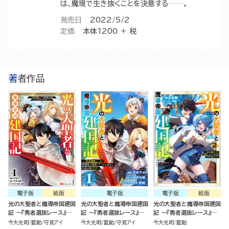
は、魔境で生き抜くことを決意する……。
発売日
2022/5/2
定価
本体1200 ＋ 税
著者作品
電子版
紙版
電子版
電子版
紙版
光の大聖者と魔導帝国建国
光の大聖者と魔導帝国建国
光の大聖者と魔導帝国建国
記 ～『勇者選抜レース』勝
記 ～『勇者選抜レース』勝
記 ～『勇者選抜レース』勝
利後の追放、そこから始ま
利後の追放、そこから始ま
利後の追放、そこから始ま
今大光明
藍飴
守見アイ
今大光明
藍飴
守見アイ
今大光明
藍飴