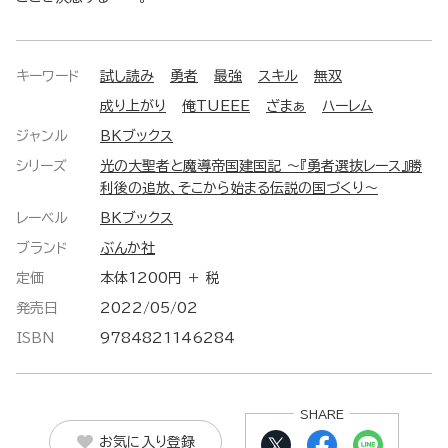
キーワード
試し読み
勇者
最強
スキル
無双
成り上がり
俺TUEEE
ざまぁ
ハーレム
ジャンル
BKブックス
シリーズ
光の大聖者と魔導帝国建国記 ～『勇者選抜レース』勝
利後の追放、そこから始まる伝説の国づくり～
レーベル
BKブックス
ブランド
ぶんか社
定価
本体1200円 ＋ 税
発売日
2022/05/02
ISBN
9784821146284
SHARE
お気に入り登録