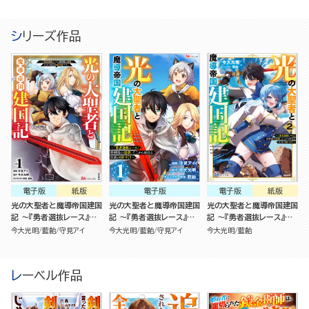
る伝説の国づくり～（1）
る伝説の国づくり～（分冊
る伝説の国づくり～ （2）
版）
シリーズ作品
電子版
紙版
電子版
電子版
紙版
光の大聖者と魔導帝国建国
光の大聖者と魔導帝国建国
光の大聖者と魔導帝国建国
記 ～『勇者選抜レース』勝
記 ～『勇者選抜レース』勝
記 ～『勇者選抜レース』勝
利後の追放、そこから始ま
利後の追放、そこから始ま
利後の追放、そこから始ま
今大光明
藍飴
守見アイ
今大光明
藍飴
守見アイ
今大光明
藍飴
る伝説の国づくり～（1）
る伝説の国づくり～（分冊
る伝説の国づくり～ （2）
版）
レーベル作品