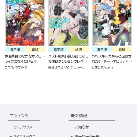
電子版
紙版
電子版
紙版
電子版
紙版
錬金術師のなかなかスロー
ハズレ職業【運び屋】になっ
外れスキルだからと追放さ
ライフにならない日々
た俺はダンジョンでレベル
れた《∞チートアビリティ》
を上げる
が強すぎて草も生えない件
コウ
ひづきみや
鈴穂ほたる
カンチェラーラ
どまどま
yu-ri
～偶然助けた第三王女にど
ちゃくそ溺愛されるし、前
よりも断然楽しい生活送っ
てます～ （2）
コンテンツ
最新情報
BKブックス
お知らせ
BKコミックス
キーワード一覧