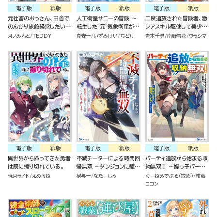
電子版
紙版
電子版
紙版
電子版
紙版
元社畜のおっさん、田舎で
人工衛星サニーの冒険 ～
二度追放された冒険者、激
のんびり旅館経営したいだ
転生した“元”気象衛星がお
レアスキル駆使して美少女
けなのに勝手に世界最強認
天気令嬢になるまで～
軍団を育成中！
月ノみんと
TEDDY
真安一
いずみけい
ちどり
青木千尋
南野雪花
ウラシマ
定されました。
電子版
紙版
電子版
紙版
電子版
紙版
異世界から帰ってきた勇者
不滅チーターによる時間回
パーティ追放から始まる収
は既に擦り切れている。
帰無双 ～ダンジョンに籠っ
納無双！ ～姪っ子パーテ
て1万年。最弱だった俺が
ィといく最強ハーレム成り
暁月ライト
えめらね
榊与一
なたーしゃ
くーねるでぶる（戒め）
紺藤
失った家族とついでに世界
上がり～
ココン
も救います～