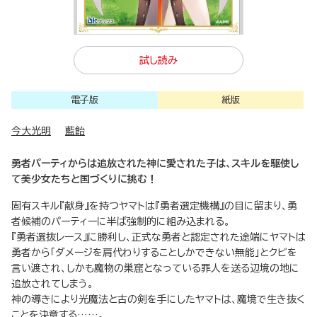
試し読み
電子版
紙版
今大光明
藍飴
勇者パーティからは追放された神に愛された子は、スキルを駆使し
て美少女たちと国づくりに挑む！
固有スキル『献身』を持つヤマトは『勇者選定機構』の目に留まり、勇
者候補のパーティーに半ば強制的に組み込まれる。
『勇者選抜レース』に勝利し、正式な勇者と認定された途端にヤマトは
勇者から「ダメージを肩代わりすることしかできない無能」とクビを
言い渡され、しかも魔物の巣窟となっている罪人を送る辺境の地に
追放されてしまう。
神の導きにより光魔法と古の剣を手にしたヤマトは、魔境で生き抜く
ことを決意する……。