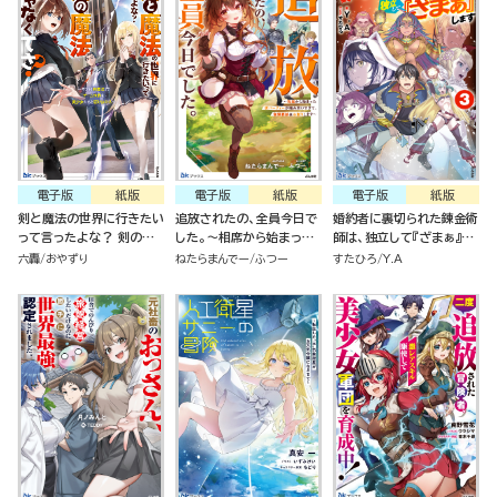
電子版
紙版
電子版
紙版
電子版
紙版
剣と魔法の世界に行きたい
追放されたの、全員今日で
婚約者に裏切られた錬金術
って言ったよな？ 剣の魔
した。～相席から始まった
師は、独立して『ざまぁ』し
法じゃなくてさ？ ～ギフト
仮パーティーが噛み合いす
ます(3)
六轟
おやずり
ねたらまんでー
ふつー
すたひろ
Y.A
「剣魔法」でゲーム世界を美
ぎて、復帰要請はお断りし
少女たちと駆け抜ける～
ます～