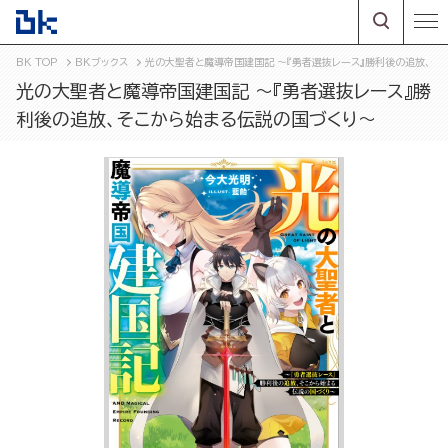
BK TOP
BKブックス
光の大聖者と魔導帝国建国記 ～『勇者選抜レース』勝利後の追放、そ
光の大聖者と魔導帝国建国記 ～『勇者選抜レース』勝
利後の追放、そこから始まる伝説の国づくり～