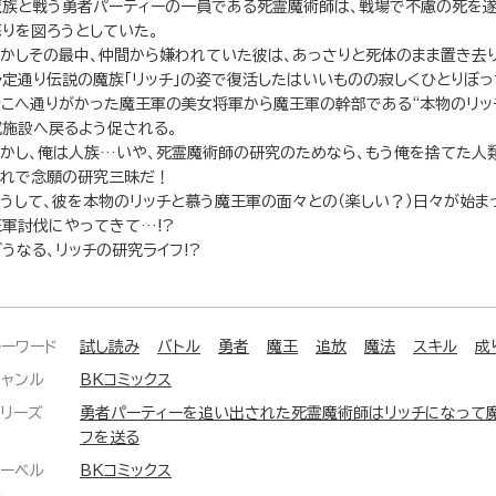
魔族と戦う勇者パーティーの一員である死霊魔術師は、戦場で不慮の死を
蘇りを図ろうとしていた。
しかしその最中、仲間から嫌われていた彼は、あっさりと死体のまま置き去
予定通り伝説の魔族「リッチ」の姿で復活したはいいものの寂しくひとりぼっ
そこへ通りがかった魔王軍の美女将軍から魔王軍の幹部である“本物のリッ
究施設へ戻るよう促される。
しかし、俺は人族…いや、死霊魔術師の研究のためなら、もう俺を捨てた人
これで念願の研究三昧だ！
こうして、彼を本物のリッチと慕う魔王軍の面々との（楽しい？）日々が始ま
王軍討伐にやってきて…!?
どうなる、リッチの研究ライフ!?
キーワード
試し読み
バトル
勇者
魔王
追放
魔法
スキル
成
ジャンル
BKコミックス
シリーズ
勇者パーティーを追い出された死霊魔術師はリッチになって
フを送る
レーベル
BKコミックス