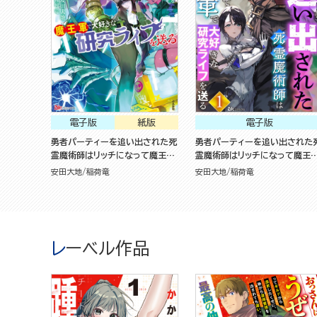
電子版
紙版
電子版
勇者パーティーを追い出された死
勇者パーティーを追い出された
霊魔術師はリッチになって魔王軍
霊魔術師はリッチになって魔王
で大好きな研究ライフを送る（2）
で大好きな研究ライフを送る （
安田大地
稲荷竜
安田大地
稲荷竜
冊版）
レーベル作品