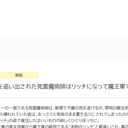
紙版
を追い出された死霊魔術師はリッチになって魔王軍で
ィーの一員である死霊魔術師は、戦場で不慮の死を遂げるが、禁呪の蘇生術
から嫌われていた彼は、あっさりと死体のまま置き去りにされてしまったの
ッチ」の姿で復活したはいいものの寂しくひとりぼっちに。
王軍の美女将軍から魔王軍の幹部である“本物のリッチ”と勘違いされ、軍