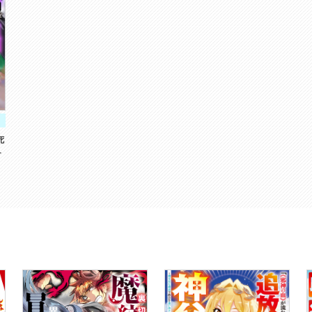
死
軍
分