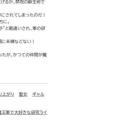
遂げるが、禁呪の蘇生術で
りにされてしまったのだ！
ちに。
チ”と勘違いされ、軍の研
類に未練などない！
ったが、かつての仲間が魔
り上がり
聖女
ギャル
魔王軍で大好きな研究ライ