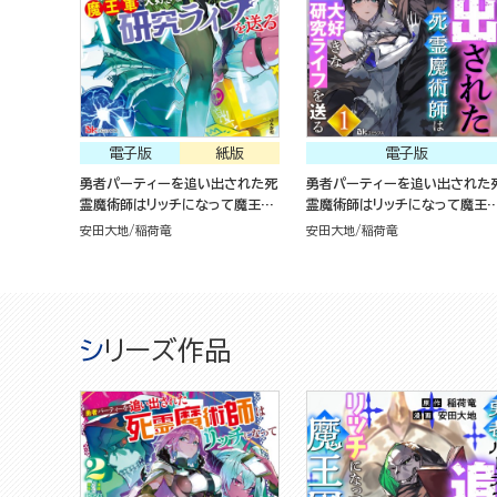
電子版
紙版
電子版
勇者パーティーを追い出された死
勇者パーティーを追い出された
霊魔術師はリッチになって魔王軍
霊魔術師はリッチになって魔王
で大好きな研究ライフを送る（2）
で大好きな研究ライフを送る （
安田大地
稲荷竜
安田大地
稲荷竜
冊版）
シリーズ作品