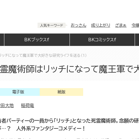
おっさん
成り上がり
ざまぁ
令
人気キーワード
BKブックスf
BKコミックスf
ッチになって魔王軍で大好きな研究ライフを送る（1）
霊魔術師はリッチになって魔王軍で大
電子版
紙版
安田大地
稲荷竜
勇者パーティーの一員から「リッチ」となった死霊魔術師。念願の
が…？ 人外系ファンタジーコメディー！