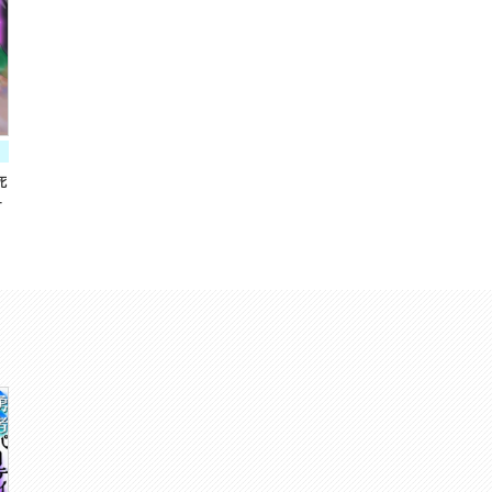
死
軍
分