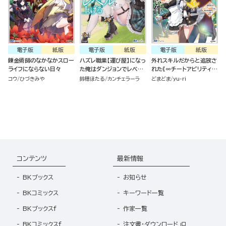
電子版
紙版
電子版
紙版
電子版
紙版
錬金術師のなかなかスロー
ハズレ職業【運び屋】になっ
外れスキルだからと追放さ
ライフにならない日々
た俺はダンジョンでレベル
れた《∞チートアビリティ》
を上げる
が強すぎて草も生えない件
コウ
ひづきみや
鈴穂ほたる
カンチェラーラ
どまどま
yu-ri
～偶然助けた第三王女にど
ちゃくそ溺愛されるし、前
よりも断然楽しい生活送っ
てます～ （2）
コンテンツ
最新情報
BKブックス
お知らせ
BKコミックス
キーワード一覧
BKブックスf
作家一覧
BKコミックスf
注文書・ダウンロード