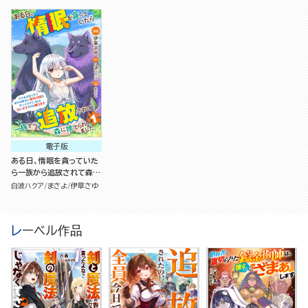
の国を作ってたけど、私は
の国を作ってたけど、私は
の国を作ってたけど、私は
気にせず今日も眠ります
気にせず今日も眠ります
気にせず今日も眠ります
（3）
（2）
（1）
電子版
ある日、惰眠を貪っていた
ら一族から追放されて森に
捨てられました そのまま
白波ハクア
まさよ
伊草さゆ
寝てたら周りが勝手に魔物
の国を作ってたけど、私は
気にせず今日も眠ります
レーベル作品
（分冊版）