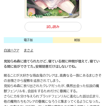
試し読み
電子版
紙版
白波ハクア
まさよ
見知らぬ森に捨てられたけど、寝ている間に仲間が増えて、寝てい
る間に街ができてた。安眠妨害だけはしないでね。
眠ることが大好きな吸血鬼のクレアは、高貴なる一族にあるまじきそ
の怠惰さから屋敷を追放されてしまう。
見知らぬ森に放り出されたクレアだったが、偶然出会った伝説の魔
獣フェンリルを、会話をするためだけに眷属にする。
さらに力を分け与えられブラッドフェンリルに進化した話は広まり、
他の魔物たちもクレアの眷属になろうと集まってくるようになった。