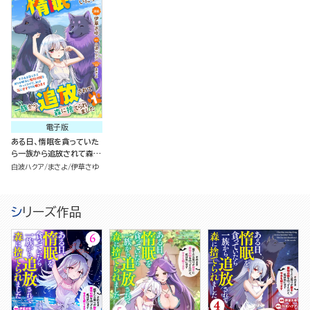
気にせず今日も眠ります
気にせず今日も眠ります
気にせず今日も眠ります
（3）
（2）
（1）
電子版
ある日、惰眠を貪っていた
ら一族から追放されて森に
捨てられました そのまま
白波ハクア
まさよ
伊草さゆ
寝てたら周りが勝手に魔物
の国を作ってたけど、私は
気にせず今日も眠ります
シリーズ作品
（分冊版）