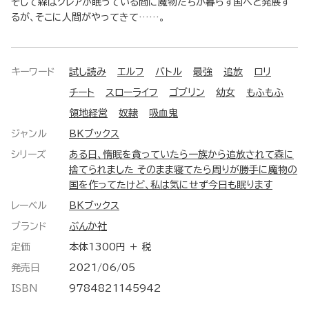
そして森はクレアが眠っている間に魔物たちが暮らす国へと発展す
るが、そこに人間がやってきて……。
キーワード
試し読み
エルフ
バトル
最強
追放
ロリ
チート
スローライフ
ゴブリン
幼女
もふもふ
領地経営
奴隷
吸血鬼
ジャンル
BKブックス
シリーズ
ある日、惰眠を貪っていたら一族から追放されて森に
捨てられました そのまま寝てたら周りが勝手に魔物の
国を作ってたけど、私は気にせず今日も眠ります
レーベル
BKブックス
ブランド
ぶんか社
定価
本体1300円 ＋ 税
発売日
2021/06/05
ISBN
9784821145942