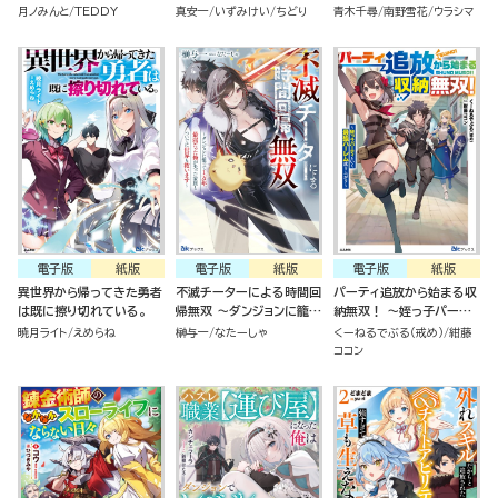
けなのに勝手に世界最強認
天気令嬢になるまで～
軍団を育成中！
月ノみんと
TEDDY
真安一
いずみけい
ちどり
青木千尋
南野雪花
ウラシマ
定されました。
電子版
紙版
電子版
紙版
電子版
紙版
異世界から帰ってきた勇者
不滅チーターによる時間回
パーティ追放から始まる収
は既に擦り切れている。
帰無双 ～ダンジョンに籠っ
納無双！ ～姪っ子パーテ
て1万年。最弱だった俺が
ィといく最強ハーレム成り
暁月ライト
えめらね
榊与一
なたーしゃ
くーねるでぶる（戒め）
紺藤
失った家族とついでに世界
上がり～
ココン
も救います～