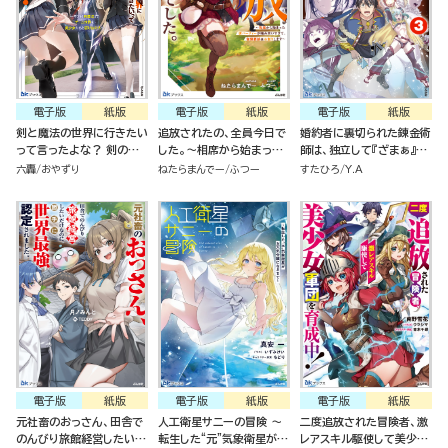
電子版
紙版
電子版
紙版
電子版
紙版
剣と魔法の世界に行きたい
追放されたの、全員今日で
婚約者に裏切られた錬金術
って言ったよな？ 剣の魔
した。～相席から始まった
師は、独立して『ざまぁ』し
法じゃなくてさ？ ～ギフト
仮パーティーが噛み合いす
ます(3)
六轟
おやずり
ねたらまんでー
ふつー
すたひろ
Y.A
「剣魔法」でゲーム世界を美
ぎて、復帰要請はお断りし
少女たちと駆け抜ける～
ます～
電子版
紙版
電子版
紙版
電子版
紙版
元社畜のおっさん、田舎で
人工衛星サニーの冒険 ～
二度追放された冒険者、激
のんびり旅館経営したいだ
転生した“元”気象衛星がお
レアスキル駆使して美少女