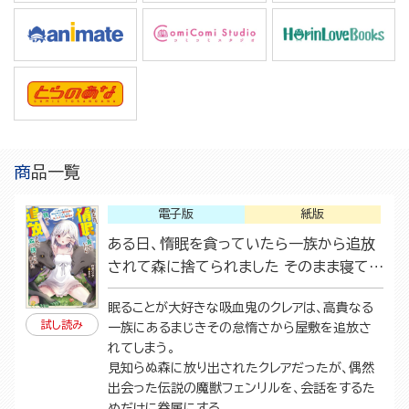
商品一覧
電子版
紙版
ある日、惰眠を貪っていたら一族から追放
されて森に捨てられました そのまま寝てた
ら周りが勝手に魔物の国を作ってたけど、
眠ることが大好きな吸血鬼のクレアは、高貴なる
私は気にせず今日も眠ります
試し読み
一族にあるまじきその怠惰さから屋敷を追放さ
れてしまう。
見知らぬ森に放り出されたクレアだったが、偶然
出会った伝説の魔獣フェンリルを、会話をするた
めだけに眷属にする。