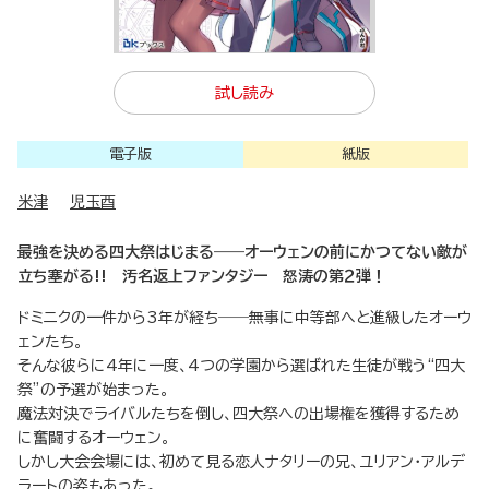
試し読み
電子版
紙版
米津
児玉酉
最強を決める四大祭はじまる――オーウェンの前にかつてない敵が
立ち塞がる!! 汚名返上ファンタジー 怒涛の第２弾！
ドミニクの一件から3年が経ち――無事に中等部へと進級したオーウ
ェンたち。
そんな彼らに4年に一度、4つの学園から選ばれた生徒が戦う“四大
祭”の予選が始まった。
魔法対決でライバルたちを倒し、四大祭への出場権を獲得するため
に奮闘するオーウェン。
しかし大会会場には、初めて見る恋人ナタリーの兄、ユリアン・アルデ
ラートの姿もあった。