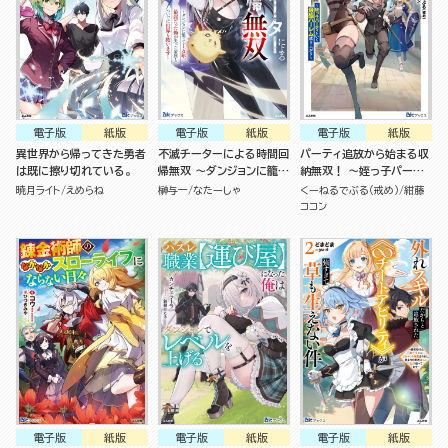
電子版
紙版
電子版
紙版
電子版
紙版
異世界から帰ってきた勇者
不滅チーターによる時間回
パーティ追放から始まる収
は既に擦り切れている。
帰無双 ～ダンジョンに籠っ
納無双！ ～姪っ子パーテ
て1万年。最弱だった俺が
ィといく最強ハーレム成り
暁月ライト
えめらね
榊与一
なたーしゃ
くーねるでぶる（戒め）
紺藤
失った家族とついでに世界
上がり～
ココン
も救います～
電子版
紙版
電子版
紙版
電子版
紙版