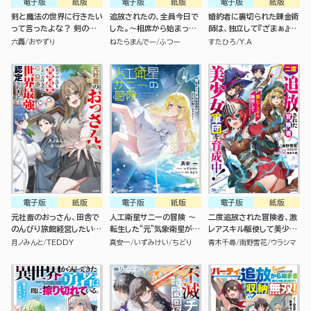
電子版
紙版
電子版
紙版
電子版
紙版
剣と魔法の世界に行きたい
追放されたの、全員今日で
婚約者に裏切られた錬金術
って言ったよな？ 剣の魔
した。～相席から始まった
師は、独立して『ざまぁ』し
法じゃなくてさ？ ～ギフト
仮パーティーが噛み合いす
ます(3)
六轟
おやずり
ねたらまんでー
ふつー
すたひろ
Y.A
「剣魔法」でゲーム世界を美
ぎて、復帰要請はお断りし
少女たちと駆け抜ける～
ます～
電子版
紙版
電子版
紙版
電子版
紙版
元社畜のおっさん、田舎で
人工衛星サニーの冒険 ～
二度追放された冒険者、激
のんびり旅館経営したいだ
転生した“元”気象衛星がお
レアスキル駆使して美少女
けなのに勝手に世界最強認
天気令嬢になるまで～
軍団を育成中！
月ノみんと
TEDDY
真安一
いずみけい
ちどり
青木千尋
南野雪花
ウラシマ
定されました。