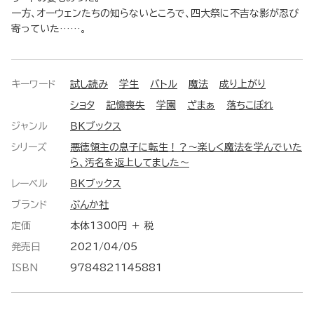
一方、オーウェンたちの知らないところで、四大祭に不吉な影が忍び
寄っていた……。
キーワード
試し読み
学生
バトル
魔法
成り上がり
ショタ
記憶喪失
学園
ざまぁ
落ちこぼれ
ジャンル
BKブックス
シリーズ
悪徳領主の息子に転生！？～楽しく魔法を学んでいた
ら、汚名を返上してました～
レーベル
BKブックス
ブランド
ぶんか社
定価
本体1300円 ＋ 税
発売日
2021/04/05
ISBN
9784821145881