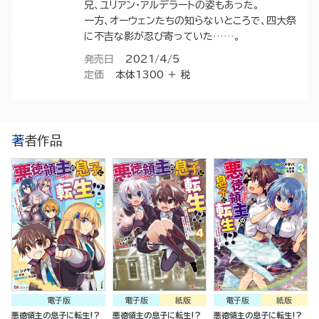
兄、ユリアン・アルデラートの姿もあった。
一方、オーウェンたちの知らないところで、四大祭
に不吉な影が忍び寄っていた……。
発売日
2021/4/5
定価
本体1300 ＋ 税
著者作品
電子版
電子版
紙版
電子版
紙版
悪徳領主の息子に転生!?
悪徳領主の息子に転生!?
悪徳領主の息子に転生!?