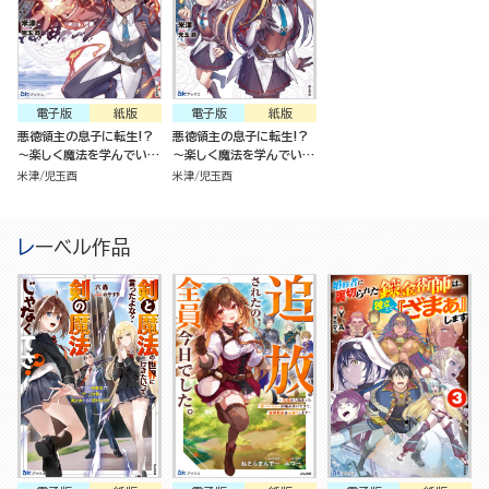
電子版
紙版
電子版
紙版
悪徳領主の息子に転生!?
悪徳領主の息子に転生!?
～楽しく魔法を学んでいた
～楽しく魔法を学んでいた
ら、汚名を返上してました
ら、汚名を返上してました
米津
児玉酉
米津
児玉酉
～ （3）
～
レーベル作品