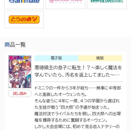
商品一覧
電子版
紙版
悪徳領主の息子に転生！？～楽しく魔法を
学んでいたら、汚名を返上してました～
（２）
ドミニクの一件から3年が経ち――無事に中等部
試し読み
へと進級したオーウェンたち。
そんな彼らに4年に一度、4つの学園から選ばれ
た生徒が戦う“四大祭”の予選が始まった。
魔法対決でライバルたちを倒し、四大祭への出場
権を獲得するために奮闘するオーウェン。
しかし大会会場には、初めて見る恋人ナタリーの