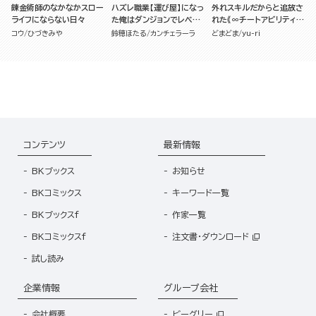
錬金術師のなかなかスロー
ハズレ職業【運び屋】になっ
外れスキルだからと追放さ
ライフにならない日々
た俺はダンジョンでレベル
れた《∞チートアビリティ》
を上げる
が強すぎて草も生えない件
コウ
ひづきみや
鈴穂ほたる
カンチェラーラ
どまどま
yu-ri
～偶然助けた第三王女にど
ちゃくそ溺愛されるし、前
よりも断然楽しい生活送っ
てます～ （2）
コンテンツ
最新情報
BKブックス
お知らせ
BKコミックス
キーワード一覧
BKブックスf
作家一覧
BKコミックスf
注文書・ダウンロード
試し読み
企業情報
グループ会社
会社概要
ビーグリー