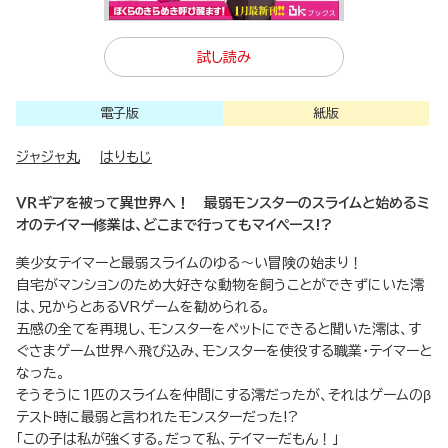
試し読み
電子版
紙版
ジャジャ丸
はりもじ
ＶＲギアを被って異世界へ！ 最弱モンスターのスライムと始めるミ
オのテイマー修業は、どこまで行ってもマイペース!?
美少女テイマーと最弱スライムのゆる～い冒険の始まり！
自宅がマンションのため大好きな動物を飼うことができずにいた澪
は、兄からとあるVRゲームを勧められる。
五感の全てを再現し、モンスターをペットにできると聞いた澪は、す
ぐさまゲーム世界へ飛び込み、モンスターを使役する職業・テイマーと
なった。
そうそうに1匹のスライムを仲間にする澪だったが、それはゲームのβ
テスト時に最弱と言われたモンスターだった!?
「この子は私が強くする。だって私、テイマーだもん！」