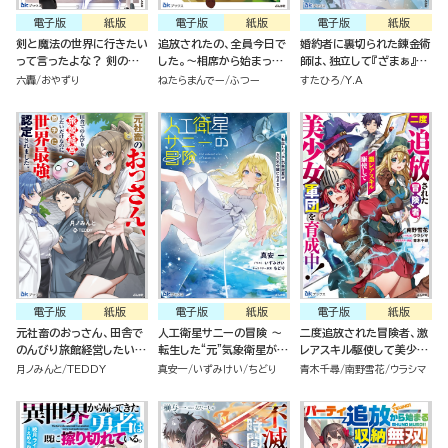
電子版
紙版
電子版
紙版
電子版
紙版
剣と魔法の世界に行きたい
追放されたの、全員今日で
婚約者に裏切られた錬金術
って言ったよな？ 剣の魔
した。～相席から始まった
師は、独立して『ざまぁ』し
法じゃなくてさ？ ～ギフト
仮パーティーが噛み合いす
ます(3)
六轟
おやずり
ねたらまんでー
ふつー
すたひろ
Y.A
「剣魔法」でゲーム世界を美
ぎて、復帰要請はお断りし
少女たちと駆け抜ける～
ます～
電子版
紙版
電子版
紙版
電子版
紙版
元社畜のおっさん、田舎で
人工衛星サニーの冒険 ～
二度追放された冒険者、激
のんびり旅館経営したいだ
転生した“元”気象衛星がお
レアスキル駆使して美少女
けなのに勝手に世界最強認
天気令嬢になるまで～
軍団を育成中！
月ノみんと
TEDDY
真安一
いずみけい
ちどり
青木千尋
南野雪花
ウラシマ
定されました。