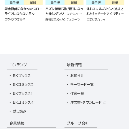
電子版
紙版
電子版
紙版
電子版
紙版
錬金術師のなかなかスロー
ハズレ職業【運び屋】になっ
外れスキルだからと追放さ
ライフにならない日々
た俺はダンジョンでレベル
れた《∞チートアビリティ》
を上げる
が強すぎて草も生えない件
コウ
ひづきみや
鈴穂ほたる
カンチェラーラ
どまどま
yu-ri
～偶然助けた第三王女にど
ちゃくそ溺愛されるし、前
よりも断然楽しい生活送っ
てます～ （2）
コンテンツ
最新情報
BKブックス
お知らせ
BKコミックス
キーワード一覧
BKブックスf
作家一覧
BKコミックスf
注文書・ダウンロード
試し読み
企業情報
グループ会社