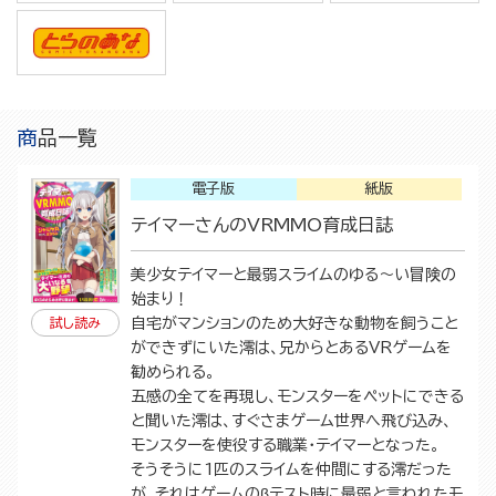
商品一覧
電子版
紙版
テイマーさんのVRMMO育成日誌
美少女テイマーと最弱スライムのゆる～い冒険の
始まり！
自宅がマンションのため大好きな動物を飼うこと
試し読み
ができずにいた澪は、兄からとあるVRゲームを
勧められる。
五感の全てを再現し、モンスターをペットにできる
と聞いた澪は、すぐさまゲーム世界へ飛び込み、
モンスターを使役する職業・テイマーとなった。
そうそうに1匹のスライムを仲間にする澪だった
が、それはゲームのβテスト時に最弱と言われたモ