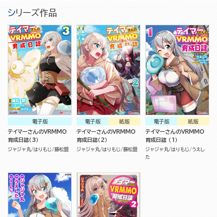
シリーズ作品
電子版
電子版
紙版
電子版
紙版
テイマーさんのVRMMO
テイマーさんのVRMMO
テイマーさんのVRMMO
育成日誌（3）
育成日誌（2）
育成日誌 （1）
ジャジャ丸
はりもじ
藤松盟
ジャジャ丸
はりもじ
藤松盟
ジャジャ丸
はりもじ
うえし
た