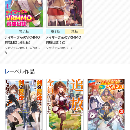
電子版
電子版
紙版
テイマーさんのVRMMO
テイマーさんのVRMMO
育成日誌（分冊版）
育成日誌 （2）
ジャジャ丸
はりもじ
うえし
ジャジャ丸
はりもじ
た
レーベル作品