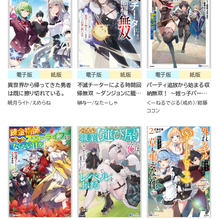
電子版
紙版
電子版
紙版
電子版
紙版
異世界から帰ってきた勇者
不滅チーターによる時間回
パーティ追放から始まる収
は既に擦り切れている。
帰無双 ～ダンジョンに籠っ
納無双！ ～姪っ子パーテ
て1万年。最弱だった俺が
ィといく最強ハーレム成り
暁月ライト
えめらね
榊与一
なたーしゃ
くーねるでぶる（戒め）
紺藤
失った家族とついでに世界
上がり～
ココン
も救います～