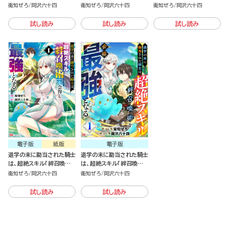
を会得し最強となる 4
を会得し最強となる（3）
を会得し最強となる（2）
衛知ぜろ
岡沢六十四
衛知ぜろ
岡沢六十四
衛知ぜろ
岡沢六十四
試し読み
試し読み
試し読み
電子版
紙版
電子版
退学の末に勘当された騎士
退学の末に勘当された騎士
は、超絶スキル「絆召喚術」
は、超絶スキル「絆召喚術」
を会得し最強となる（1）
を会得し最強となる（分冊
衛知ぜろ
岡沢六十四
衛知ぜろ
岡沢六十四
版）
試し読み
試し読み