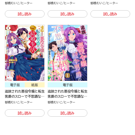
婚生活（4）
婚生活（3）
婚生活（2）
郁橋むいこ
ヒーター
郁橋むいこ
ヒーター
郁橋むいこ
ヒーター
試し読み
試し読み
試し読み
電子版
紙版
電子版
追放された悪役令嬢と転生
追放された悪役令嬢と転生
男爵のスローで不思議な結
男爵のスローで不思議な結
婚生活（1）
婚生活（分冊版）
郁橋むいこ
ヒーター
郁橋むいこ
ヒーター
試し読み
試し読み