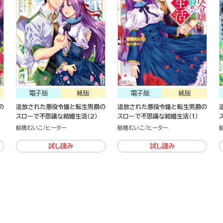
電子版
紙版
電子版
紙版
の
追放された悪役令嬢と転生男爵の
追放された悪役令嬢と転生男爵の
スローで不思議な結婚生活（2）
スローで不思議な結婚生活（1）
郁橋むいこ
ヒーター
郁橋むいこ
ヒーター
試し読み
試し読み