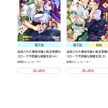
電子版
電子版
紙版
追放された悪役令嬢と転生男爵の
追放された悪役令嬢と転生男爵
スローで不思議な結婚生活（4）
スローで不思議な結婚生活（3）
郁橋むいこ
ヒーター
郁橋むいこ
ヒーター
試し読み
試し読み