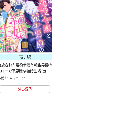
電子版
追放された悪役令嬢と転生男爵の
スローで不思議な結婚生活（分冊
版）
郁橋むいこ
ヒーター
試し読み