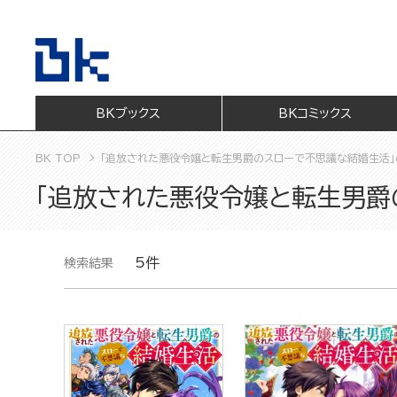
BKブックス
BKコミックス
BK TOP
「追放された悪役令嬢と転生男爵のスローで不思議な結婚生活
「追放された悪役令嬢と転生男爵
5件
検索結果