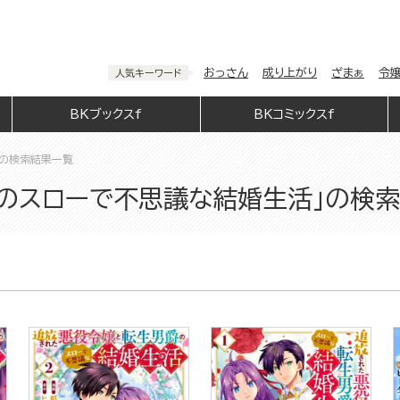
おっさん
成り上がり
ざまぁ
令
人気キーワード
BKブックスf
BKコミックスf
」の検索結果一覧
のスローで不思議な結婚生活」の検