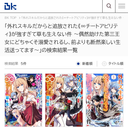
BK TOP
「外れスキルだからと追放された《∞チートアビリティ》が強すぎて草も生えない件 
「外れスキルだからと追放された《∞チートアビリテ
ィ》が強すぎて草も生えない件 ～偶然助けた第三王
女にどちゃくそ溺愛されるし、前よりも断然楽しい生
活送ってます～」の検索結果一覧
検索結果
5件
新着順
タイトル順