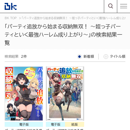
BK TOP
「パーティ追放から始まる収納無双！ ～姪っ子パーティといく最強ハーレム成り上が
「パーティ追放から始まる収納無双！ ～姪っ子パー
ティといく最強ハーレム成り上がり～」の検索結果一
覧
検索結果
2件
新着順
タイトル順
電子版
電子版
紙版