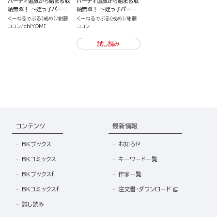
パーティ追放から始まる収
パーティ追放から始まる収
納無双！ ～姪っ子パーテ
納無双！ ～姪っ子パーテ
ィといく最強ハーレム成り
ィといく最強ハーレム成り
くーねるでぶる（戒め）
紺藤
くーねるでぶる（戒め）
紺藤
上がり～ コミック版（分冊
上がり～
ココン
chiYOMI
ココン
版）
試し読み
コンテンツ
最新情報
BKブックス
お知らせ
BKコミックス
キーワード一覧
BKブックスf
作家一覧
BKコミックスf
注文書・ダウンロード
試し読み