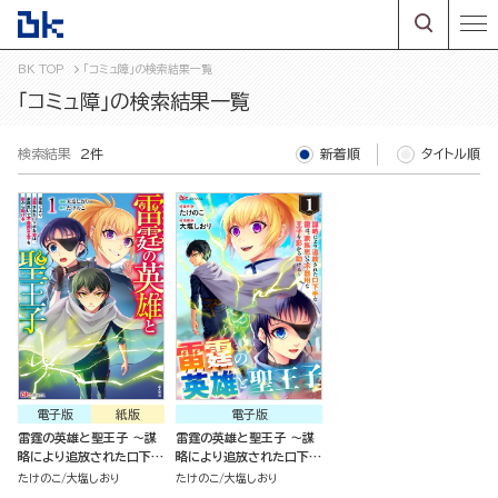
BK TOP
「コミュ障」の検索結果一覧
「コミュ障」の検索結果一覧
検索結果
2件
新着順
タイトル順
電子版
紙版
電子版
雷霆の英雄と聖王子 ～謀
雷霆の英雄と聖王子 ～謀
略により追放された口下手
略により追放された口下手
な雷は、家族思いで不器用
な雷は、家族思いで不器用
たけのこ
大塩しおり
たけのこ
大塩しおり
な王子を影から助ける～
な王子を影から助ける～