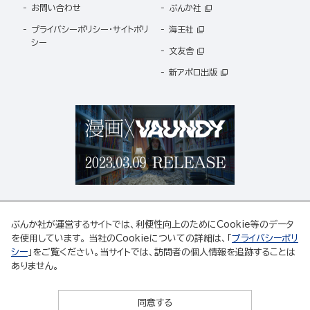
お問い合わせ
ぶんか社
プライバシーポリシー・サイトポリ
海王社
シー
文友舎
新アポロ出版
ぶんか社が運営するサイトでは、利便性向上のためにCookie等のデータ
を使用しています。 当社のCookieについての詳細は、「
プライバシーポリ
シー
」をご覧ください。当サイトでは、訪問者の個人情報を追跡することは
ABJマークは、この電子書店・電子書籍配信サービスが、著作権者からコンテンツ使用許諾を
ありません。
得た正規版配信サービスであることを示す登録商標(登録番号 第6091713号)です。
ABJマークの詳細、ABJマークを掲示しているサービスの一覧はこちら。
https://aebs.or.jp/
同意する