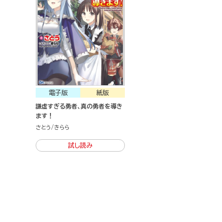
電子版
紙版
謙虚すぎる勇者、真の勇者を導き
ます！
さとう
きらら
試し読み