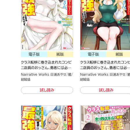
電子版
紙版
電子版
紙版
クラス転移に巻き込まれたコンビ
クラス転移に巻き込まれたコン
ニ店員のおっさん、勇者には必要
ニ店員のおっさん、勇者には必
なかった余り物スキルを駆使して
なかった余り物スキルを駆使し
Narrative Works 日浦あやせ
鱈
Narrative Works 日浦あやせ
最強となるようです。（5）
最強となるようです。（4）
結城焔
結城焔
試し読み
試し読み