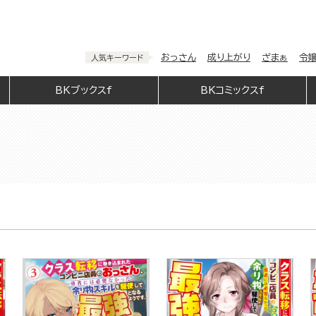
おっさん
成り上がり
ざまぁ
令
人気キーワード
BKブックスf
BKコミックスf