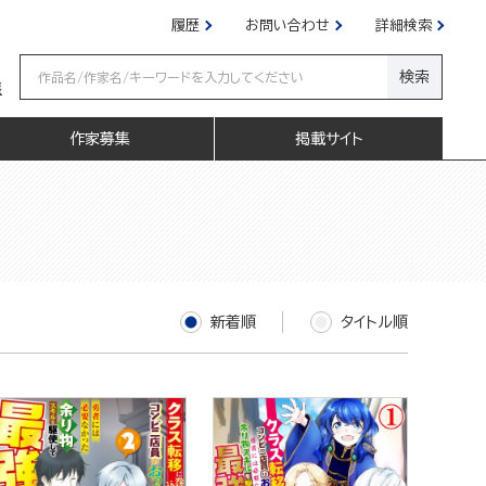
履歴
お問い合わせ
詳細検索
検索
嬢
作家募集
掲載サイト
新着順
タイトル順