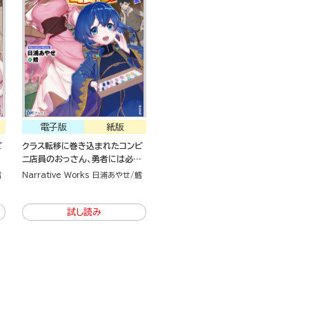
電子版
紙版
ビ
クラス転移に巻き込まれたコンビ
要
ニ店員のおっさん、勇者には必要
て
なかった余り物スキルを駆使して
鱈
Narrative Works 日浦あやせ
鱈
最強となるようです。
試し読み