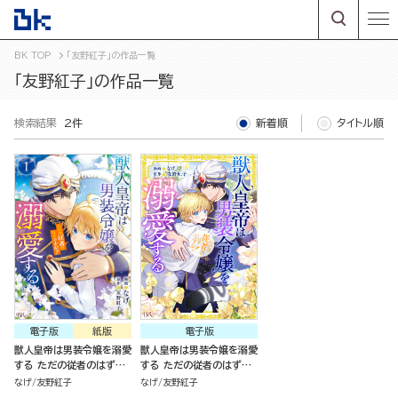
BK TOP
「友野紅子」の作品一覧
「友野紅子」の作品一覧
検索結果
2件
新着順
タイトル順
電子版
紙版
電子版
獣人皇帝は男装令嬢を溺愛
獣人皇帝は男装令嬢を溺愛
する ただの従者のはずで
する ただの従者のはずで
すが！ コミック版（１）
すが！ コミック版（分冊版）
なげ
友野紅子
なげ
友野紅子