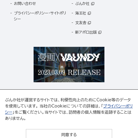
お問い合わせ
ぶんか社
プライバシーポリシー・サイトポリ
海王社
シー
文友舎
新アポロ出版
ぶんか社が運営するサイトでは、利便性向上のためにCookie等のデータ
を使用しています。 当社のCookieについての詳細は、「
プライバシーポリ
シー
」をご覧ください。当サイトでは、訪問者の個人情報を追跡することは
ABJマークは、この電子書店・電子書籍配信サービスが、著作権者からコンテンツ使用許諾を
ありません。
得た正規版配信サービスであることを示す登録商標(登録番号 第6091713号)です。
ABJマークの詳細、ABJマークを掲示しているサービスの一覧はこちら。
https://aebs.or.jp/
同意する