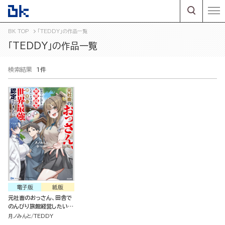
BK TOP
「TEDDY」の作品一覧
「TEDDY」の作品一覧
検索結果
1件
電子版
紙版
元社畜のおっさん、田舎で
のんびり旅館経営したいだ
けなのに勝手に世界最強認
月ノみんと
TEDDY
定されました。