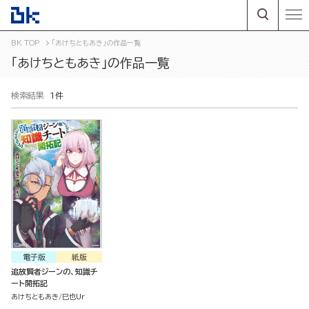
BK TOP
「あけちともあき」の作品一覧
「あけちともあき」の作品一覧
検索結果
1件
電子版
紙版
追放賢者ジーンの、知識チ
ート開拓記
あけちともあき
巳也Ur