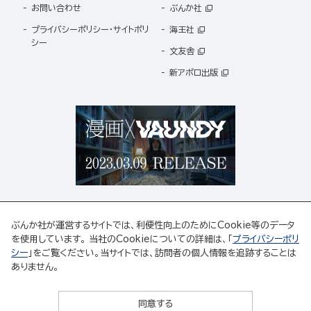
お問い合わせ
ぶんか社
プライバシーポリシー・サイトポリ
海王社
シー
文友舎
新アポロ出版
ぶんか社が運営するサイトでは、利便性向上のためにCookie等のデータ
を使用しています。 当社のCookieについての詳細は、「
プライバシーポリ
シー
」をご覧ください。当サイトでは、訪問者の個人情報を追跡することは
ABJマークは、この電子書店・電子書籍配信サービスが、著作権者からコンテンツ使用許諾を
ありません。
得た正規版配信サービスであることを示す登録商標(登録番号 第6091713号)です。
ABJマークの詳細、ABJマークを掲示しているサービスの一覧はこちら。
https://aebs.or.jp/
同意する