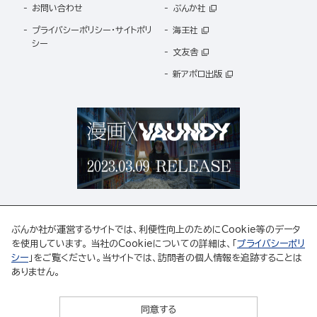
お問い合わせ
ぶんか社
プライバシーポリシー・サイトポリ
海王社
シー
文友舎
新アポロ出版
ぶんか社が運営するサイトでは、利便性向上のためにCookie等のデータ
を使用しています。 当社のCookieについての詳細は、「
プライバシーポリ
シー
」をご覧ください。当サイトでは、訪問者の個人情報を追跡することは
ABJマークは、この電子書店・電子書籍配信サービスが、著作権者からコンテンツ使用許諾を
ありません。
得た正規版配信サービスであることを示す登録商標(登録番号 第6091713号)です。
ABJマークの詳細、ABJマークを掲示しているサービスの一覧はこちら。
https://aebs.or.jp/
同意する