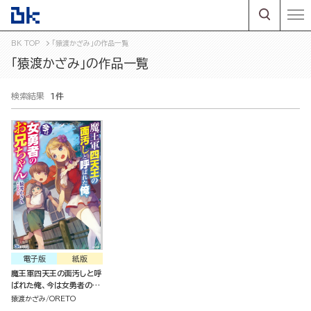
BK TOP
「猿渡かざみ」の作品一覧
「猿渡かざみ」の作品一覧
検索結果
1件
電子版
紙版
魔王軍四天王の面汚しと呼
ばれた俺、今は女勇者のお
兄ちゃん
猿渡かざみ
ORETO