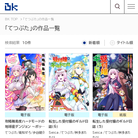
BK TOP
「てつぶた」の作品一覧
「てつぶた」の作品一覧
検索結果
10件
新着順
タイトル順
電子版
電子版
電子版
紙版
攻略難易度ハードモードの
転生した受付嬢のギルド日
転生した受付嬢のギルド日
地球産ダンジョン ～ボッチ
誌（6）
誌 （5）
が異世界の少女たちと、余
てつぶた
衛知ぜろ
歩谷健介
Seica
てつぶた
桝多また
Seica
てつぶた
桝多また
裕で攻略するそうです！～
たび
たび