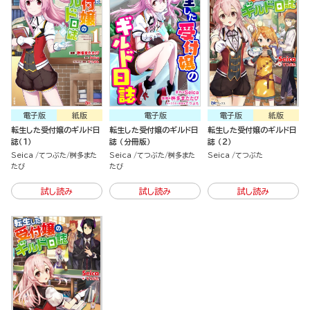
電子版
紙版
電子版
電子版
紙版
転生した受付嬢のギルド日
転生した受付嬢のギルド日
転生した受付嬢のギルド日
誌（1）
誌 （分冊版）
誌 （2）
Seica
てつぶた
桝多また
Seica
てつぶた
桝多また
Seica
てつぶた
たび
たび
試し読み
試し読み
試し読み