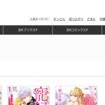
おっさん
成り上がり
ざまぁ
令
人気キーワード
BKブックスf
BKコミックスf