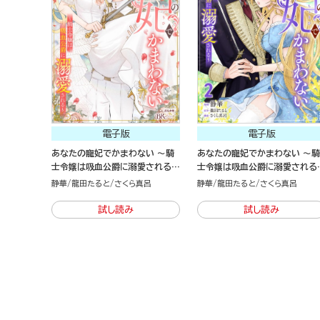
電子版
電子版
あなたの寵妃でかまわない ～騎
あなたの寵妃でかまわない ～騎
士令嬢は吸血公爵に溺愛される～
士令嬢は吸血公爵に溺愛される
（3）
（2）
静華
龍田たると
さくら真呂
静華
龍田たると
さくら真呂
試し読み
試し読み