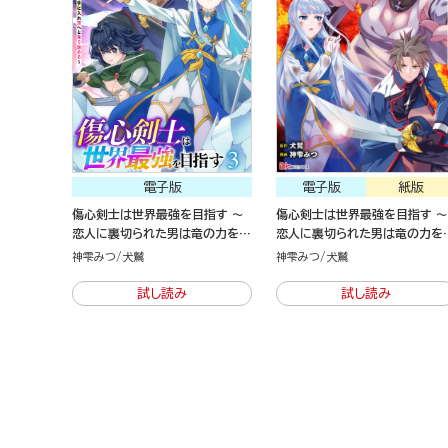
電子版
電子版
紙版
傷心剣士は世界最強を目指す ～
傷心剣士は世界最強を目指す ～
恋人に裏切られた男は竜の力を手
恋人に裏切られた男は竜の力を
に入れ頂へと登り詰める～（3）
に入れ頂へと登り詰める～（2）
神雫みつ
犬鷲
神雫みつ
犬鷲
試し読み
試し読み