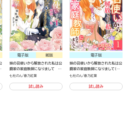
電子版
紙版
電子版
公
妹の召使いから解放された私は公
妹の召使いから解放された私は公
の
爵家の家庭教師になりまして コ
爵家の家庭教師になりまして（分
家
ミック版 （1）
冊版）
七杜のん
春乃紅葉
七杜のん
春乃紅葉
ッ
試し読み
試し読み