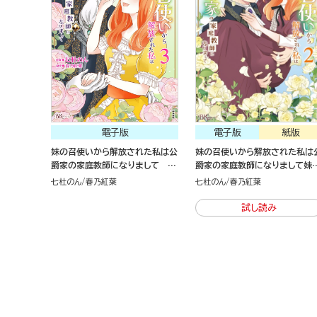
電子版
電子版
紙版
妹の召使いから解放された私は公
妹の召使いから解放された私は
爵家の家庭教師になりまして コ
爵家の家庭教師になりまして妹
ミック版 （3）
召使いから解放された私は公爵
七杜のん
春乃紅葉
七杜のん
春乃紅葉
の家庭教師になりまして コミ
ク版 （2）
試し読み