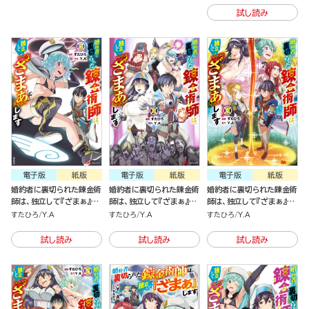
試し読み
電子版
紙版
電子版
紙版
電子版
紙版
婚約者に裏切られた錬金術
婚約者に裏切られた錬金術
婚約者に裏切られた錬金術
師は、独立して『ざまぁ』し
師は、独立して『ざまぁ』し
師は、独立して『ざまぁ』し
ます（5）
ます（4）
ます（3）
すたひろ
Y.A
すたひろ
Y.A
すたひろ
Y.A
試し読み
試し読み
試し読み