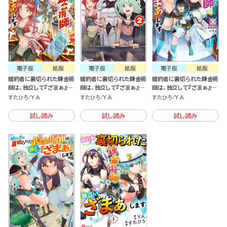
電子版
紙版
電子版
紙版
電子版
紙版
婚約者に裏切られた錬金術
婚約者に裏切られた錬金術
婚約者に裏切られた錬金術
師は、独立して『ざまぁ』し
師は、独立して『ざまぁ』し
師は、独立して『ざまぁ』し
ます（2）
ます （2）
ます（1）
すたひろ
Y.A
すたひろ
Y.A
すたひろ
Y.A
試し読み
試し読み
試し読み