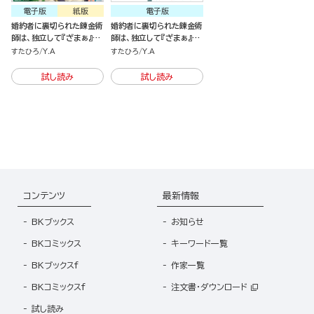
電子版
紙版
電子版
婚約者に裏切られた錬金術
婚約者に裏切られた錬金術
師は、独立して『ざまぁ』し
師は、独立して『ざまぁ』し
ます
ます（分冊版）
すたひろ
Y.A
すたひろ
Y.A
試し読み
試し読み
コンテンツ
最新情報
BKブックス
お知らせ
BKコミックス
キーワード一覧
BKブックスf
作家一覧
BKコミックスf
注文書・ダウンロード
試し読み