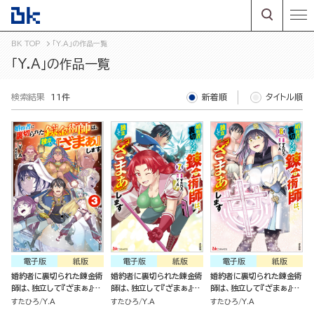
BK TOP
「Y.A」の作品一覧
「Y.A」の作品一覧
検索結果
11件
新着順
タイトル順
電子版
紙版
電子版
紙版
電子版
紙版
婚約者に裏切られた錬金術
婚約者に裏切られた錬金術
婚約者に裏切られた錬金術
師は、独立して『ざまぁ』し
師は、独立して『ざまぁ』し
師は、独立して『ざまぁ』し
ます(3)
ます（7）
ます（6）
すたひろ
Y.A
すたひろ
Y.A
すたひろ
Y.A