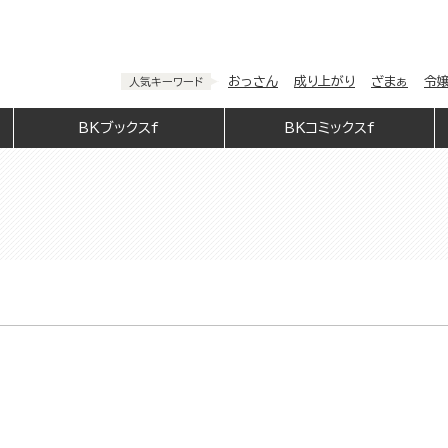
おっさん
成り上がり
ざまぁ
令
人気キーワード
BKブックスf
BKコミックスf