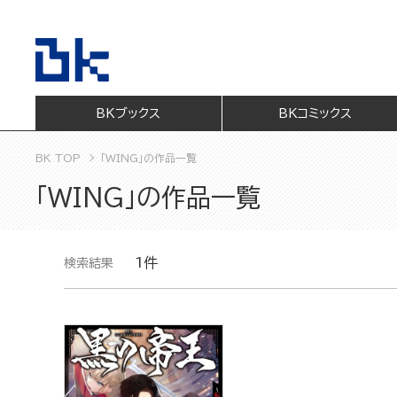
BKブックス
BKコミックス
BK TOP
「WING」の作品一覧
「WING」の作品一覧
1件
検索結果