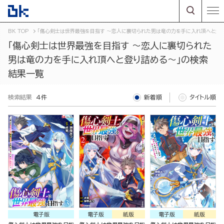
BK TOP
「傷心剣士は世界最強を目指す ～恋人に裏切られた男は竜の力を手に入れ頂へと登
「傷心剣士は世界最強を目指す ～恋人に裏切られた
男は竜の力を手に入れ頂へと登り詰める～」の検索
結果一覧
検索結果
4件
新着順
タイトル順
電子版
電子版
紙版
電子版
紙版