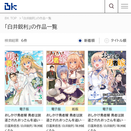
BK TOP
「白井鋭利」の作品一覧
「白井鋭利」の作品一覧
検索結果
6件
新着順
タイトル順
電子版
電子版
紙版
電子版
おしかけ勇者嫁 勇者は放
おしかけ勇者嫁 勇者は放
おしかけ勇者嫁 勇者は放
逐されたおっさんを追いか
逐されたおっさんを追いか
逐されたおっさんを追いか
け、スローライフを応援す
け、スローライフを応援す
け、スローライフを応援す
日富美信吾
白井鋭利
珠洲城
日富美信吾
白井鋭利
珠洲城
日富美信吾
白井鋭利
珠洲城
る（3）
る（2）
る （分冊版）
くるみ
くるみ
くるみ