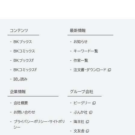
コンテンツ
最新情報
BKブックス
お知らせ
BKコミックス
キーワード一覧
BKブックスf
作家一覧
BKコミックスf
注文書・ダウンロード
試し読み
企業情報
グループ会社
会社概要
ビーグリー
お問い合わせ
ぶんか社
プライバシーポリシー・サイトポリ
海王社
シー
文友舎